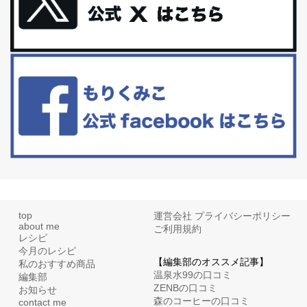
体に優しい、私のふるさと納税５選。
今回は、最近毎回定期的に購入している「楽天ふるさと納税」の返
礼品トップ５を紹介します。今までいろ...
更年期を穏やかに乗りきるために今できる５つのこと。
アラフィフからの体と心の整え方。 私も気づけばアラフィフ、これ
といった更年期症状はまだ...
top
運営会社
プライバシーポリシー
about me
ご利用規約
レシピ
今月のレシピ
【編集部のオススメ記事】
私のおすすめ商品
温泉水99の口コミ
編集部
ZENBの口コミ
お知らせ
森のコーヒーの口コミ
contact me