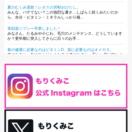
夏のむくみ退散！レタスの30秒おひたし。
みんな、バテてない？この強烈な暑さ…しばらく続くみたいだか
ら、水分・ビタミン・ミネラルしっかり補...
美顔器ジプシー卒業しました！
みなさん、たるみや小じわ、毛穴のメンテナンス、どうしています
か？更年期に突入してさらに日々のお手...
春の健康に必要なのはビタミンD。肌に必要なのはオメガ３。
春になると、外に出かけたくなる
春になると、新しい服が欲しく
なる。春になると、新しい自分になりた...
とにもかくにも現代人に足りないのは水溶性食物繊維！
最近、グラノーラ迷子になっていた私です。が、と〜〜〜っても美
味しくて栄養たっぷりのグラノーラを発...
腸活は「食事」だけだと思っていませんか？私の腸活完全版！
腸内環境を整えることは、健康維持の中でいっちばん大事！だと私
は思っています。 ヒトの免...
iHerb特大セール終了間近！みんな何買う？
最近お風呂上がりの炭酸水をシリカシリカにしているんだけど確か
に髪と爪が丈夫になった気がする。炭酸...