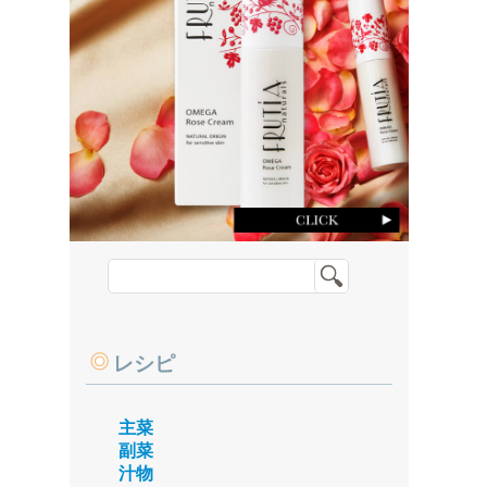
レシピ
主菜
副菜
汁物