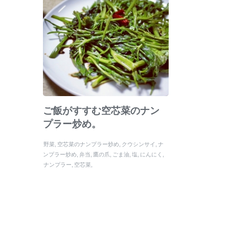
ご飯がすすむ空芯菜のナン
プラー炒め。
野菜
空芯菜のナンプラー炒め
クウシンサイ
ナ
ンプラー炒め
弁当
鷹の爪
ごま油
塩
にんにく
ナンプラー
空芯菜