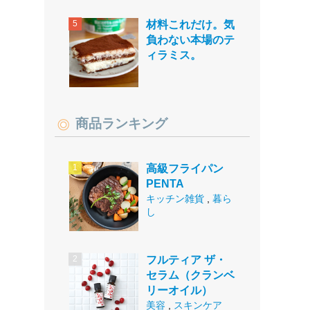
材料これだけ。気
負わない本場のテ
ィラミス。
商品ランキング
高級フライパン
PENTA
キッチン雑貨
,
暮ら
し
フルティア ザ・
セラム（クランベ
リーオイル）
美容
,
スキンケア