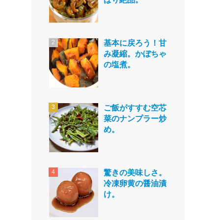
基本に戻ろう！甘
み凝縮。かぼちゃ
の塩煮。
ご飯がすすむ空芯
菜のナンプラー炒
め。
驚きの美味しさ。
冷凍卵黄の醤油漬
け。