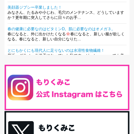
美顔器ジプシー卒業しました！
みなさん、たるみや小じわ、毛穴のメンテナンス、どうしています
か？更年期に突入してさらに日々のお手...
春の健康に必要なのはビタミンD。肌に必要なのはオメガ３。
春になると、外に出かけたくなる
春になると、新しい服が欲しく
なる。春になると、新しい自分になりた...
とにもかくにも現代人に足りないのは水溶性食物繊維！
最近、グラノーラ迷子になっていた私です。が、と〜〜〜っても美
味しくて栄養たっぷりのグラノーラを発...
腸活は「食事」だけだと思っていませんか？私の腸活完全版！
腸内環境を整えることは、健康維持の中でいっちばん大事！だと私
は思っています。 ヒトの免...
iHerb特大セール終了間近！みんな何買う？
最近お風呂上がりの炭酸水をシリカシリカにしているんだけど確か
に髪と爪が丈夫になった気がする。炭酸...
体に優しい、私のふるさと納税５選。
今回は、最近毎回定期的に購入している「楽天ふるさと納税」の返
礼品トップ５を紹介します。今までいろ...