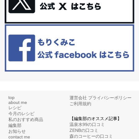
更年期を穏やかに乗りきるために今できる５つのこと。
アラフィフからの体と心の整え方。 私も気づけばアラフィフ、これ
といった更年期症状はまだ...
白髪・美容・免疫力、現代人に足りないのは海藻！
たまに食べたくなる組み合わせ、海苔の佃煮＆チーズトーストにオ
リーブオイルorごま油をたらす。&n...
top
運営会社
プライバシーポリシー
about me
ご利用規約
レシピ
今月のレシピ
【編集部のオススメ記事】
私のおすすめ商品
温泉水99の口コミ
編集部
ZENBの口コミ
お知らせ
森のコーヒーの口コミ
contact me