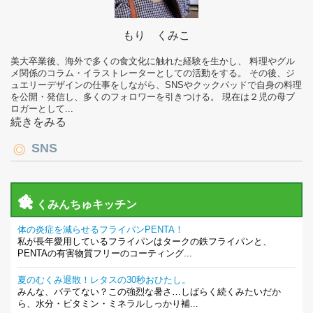
もり くみこ
美大卒業後、海外で多くの食文化に触れた経験を生かし、 料理やグル
メ関係のコラム・イラストレーターとしての活動をする。 その後、ジ
ュエリーデザインの仕事をしながら、SNSやクックパッドで自身の料理
を公開・発信し、多くのフォロワーを引きつける。 現在は２児の母ブ
ロガーとして...
続きをみる
SNS
くみんちゅキッチン
体の炎症を減らせるフライパンPENTA！
私が長年愛用しているフライパンはタークの鉄フライパンと、
PENTAの有害物質フリーのコーティング...
夏のむくみ退散！レタスの30秒おひたし。
みんな、バテてない？この強烈な暑さ…しばらく続くみたいだか
ら、水分・ビタミン・ミネラルしっかり補...