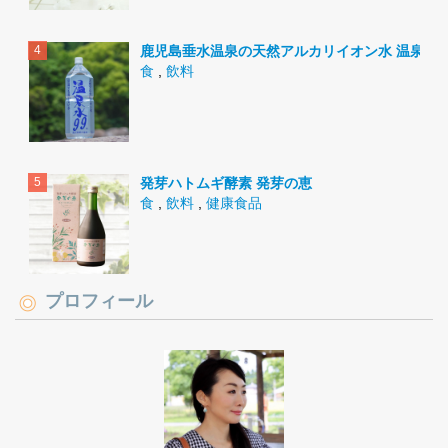
鹿児島垂水温泉の天然アルカリイオン水 温泉水9
食
,
飲料
発芽ハトムギ酵素 発芽の恵
食
,
飲料
,
健康食品
プロフィール