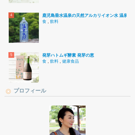
鹿児島垂水温泉の天然アルカリイオン水 温泉水9
食
,
飲料
発芽ハトムギ酵素 発芽の恵
食
,
飲料
,
健康食品
プロフィール