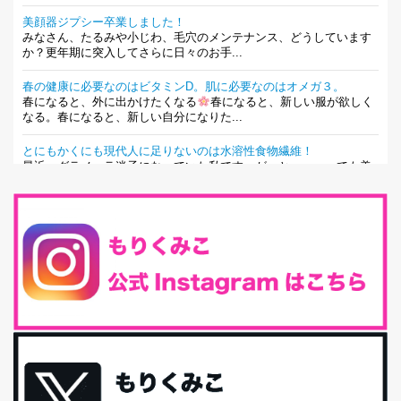
美顔器ジプシー卒業しました！
みなさん、たるみや小じわ、毛穴のメンテナンス、どうしています
か？更年期に突入してさらに日々のお手...
春の健康に必要なのはビタミンD。肌に必要なのはオメガ３。
春になると、外に出かけたくなる
春になると、新しい服が欲しく
なる。春になると、新しい自分になりた...
とにもかくにも現代人に足りないのは水溶性食物繊維！
最近、グラノーラ迷子になっていた私です。が、と〜〜〜っても美
味しくて栄養たっぷりのグラノーラを発...
腸活は「食事」だけだと思っていませんか？私の腸活完全版！
腸内環境を整えることは、健康維持の中でいっちばん大事！だと私
は思っています。 ヒトの免...
iHerb特大セール終了間近！みんな何買う？
最近お風呂上がりの炭酸水をシリカシリカにしているんだけど確か
に髪と爪が丈夫になった気がする。炭酸...
体に優しい、私のふるさと納税５選。
今回は、最近毎回定期的に購入している「楽天ふるさと納税」の返
礼品トップ５を紹介します。今までいろ...