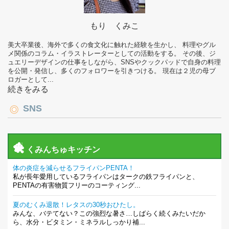
もり くみこ
美大卒業後、海外で多くの食文化に触れた経験を生かし、 料理やグル
メ関係のコラム・イラストレーターとしての活動をする。 その後、ジ
ュエリーデザインの仕事をしながら、SNSやクックパッドで自身の料理
を公開・発信し、多くのフォロワーを引きつける。 現在は２児の母ブ
ロガーとして...
続きをみる
SNS
くみんちゅキッチン
体の炎症を減らせるフライパンPENTA！
私が長年愛用しているフライパンはタークの鉄フライパンと、
PENTAの有害物質フリーのコーティング...
夏のむくみ退散！レタスの30秒おひたし。
みんな、バテてない？この強烈な暑さ…しばらく続くみたいだか
ら、水分・ビタミン・ミネラルしっかり補...