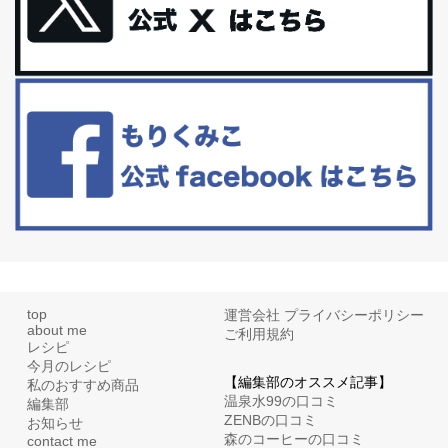
更年期を穏やかに乗りきるために今できる５つのこと。
アラフィフからの体と心の整え方。 私も気づけばアラフィフ、これ
といった更年期症状はまだ...
白髪・美容・免疫力、現代人に足りないのは海藻！
たまに食べたくなる組み合わせ、海苔の佃煮＆チーズトーストにオ
リーブオイルorごま油をたらす。&n...
top
運営会社
プライバシーポリシー
about me
ご利用規約
レシピ
今月のレシピ
【編集部のオススメ記事】
私のおすすめ商品
温泉水99の口コミ
編集部
ZENBの口コミ
お知らせ
森のコーヒーの口コミ
contact me