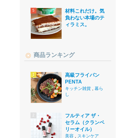
材料これだけ。気
負わない本場のテ
ィラミス。
商品ランキング
高級フライパン
PENTA
キッチン雑貨
,
暮ら
し
フルティア ザ・
セラム（クランベ
リーオイル）
美容
,
スキンケア