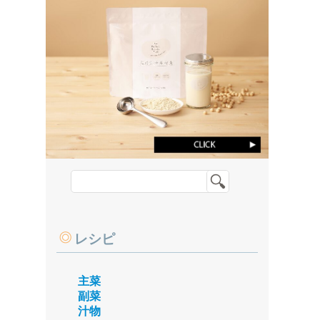
レシピ
主菜
副菜
汁物