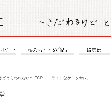
シピ
私のおすすめ商品
編集部
けどとらわれない〜
TOP
ライトなケークサレ。
覧