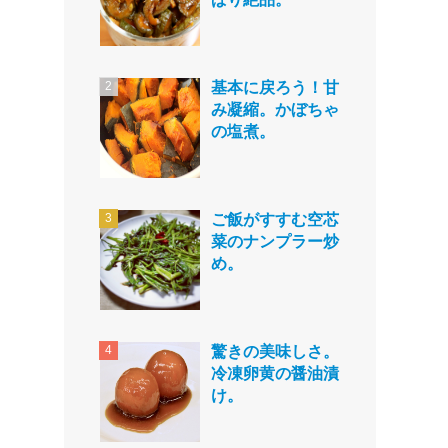
基本に戻ろう！甘
み凝縮。かぼちゃ
の塩煮。
ご飯がすすむ空芯
菜のナンプラー炒
め。
驚きの美味しさ。
冷凍卵黄の醤油漬
け。