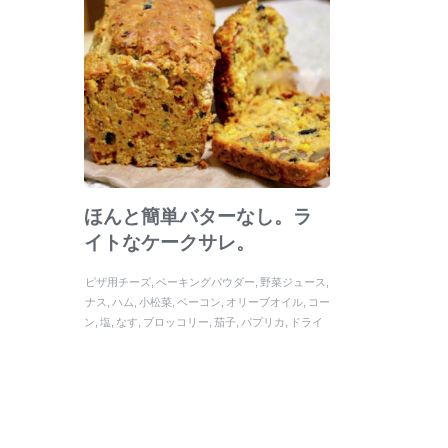
ほんと簡単バターなし。ラ
イトなケークサレ。
ピザ用チーズ
ベーキングパウダー
野菜ジュース
ナス
ハム
小松菜
ベーコン
オリーブオイル
コー
ン
塩
なす
ブロッコリー
茄子
パプリカ
ドライ
トマト
卵
ライトなケークサレ。
砂糖
ケークサ
レ。
クリームチーズ
バターなし
薄力粉