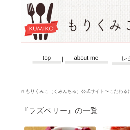
top
about me
レ
もりくみこ（くみんちゅ）公式サイト〜こだわる
『ラズベリー』の一覧