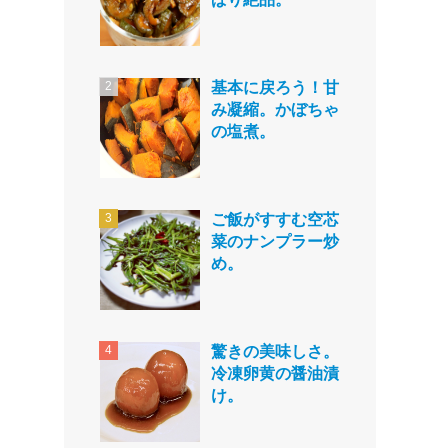
基本に戻ろう！甘
み凝縮。かぼちゃ
の塩煮。
ご飯がすすむ空芯
菜のナンプラー炒
め。
驚きの美味しさ。
冷凍卵黄の醤油漬
け。