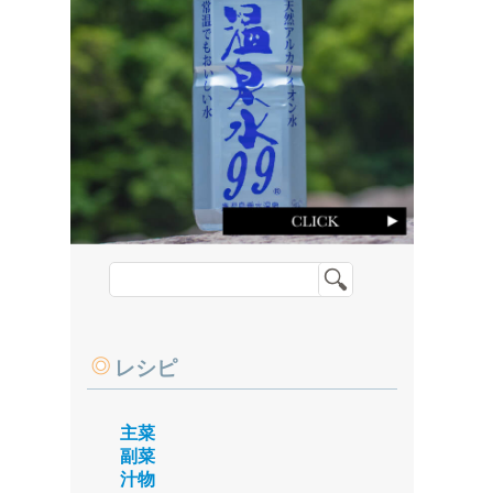
レシピ
主菜
副菜
汁物