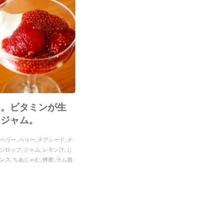
ド。ビタミンが生
アジャム。
ズベリー
ベリー
チアシード
チ
シロップ
ジャム
レモン汁
じ
ンス
ちあじゃむ
蜂蜜
ラム酒