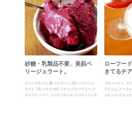
砂糖・乳製品不要、美肌ベ
ローフー
リージェラート。
きてるチ
オリーブオイル
夏
ジェラート
9月
ベリージェ
ブルーベリー
ラ
ラート
7月
バナナ
8月
イチゴ
ブルーベリー
ラ
アジャム
メープル
ズベリー
ベリー
ココナツオイル
ココナッツバタ
ゃむ
バニラエッセ
ー
イチゴ