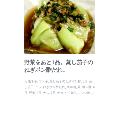
野菜をあと1品。蒸し茄子の
ねぎポン酢だれ。
万能ネギ
ワケギ
蒸し茄子のねぎポン酢だれ
蒸
し茄子
ニラ
ねぎポン酢だれ
胡麻油
夏
ポン酢
6
月
野菜
9月
ナス
7月
ナガネギ
8月
レンジ蒸し
なす ねぎポンで