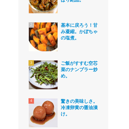
基本に戻ろう！甘
み凝縮。かぼちゃ
の塩煮。
ご飯がすすむ空芯
菜のナンプラー炒
め。
驚きの美味しさ。
冷凍卵黄の醤油漬
け。