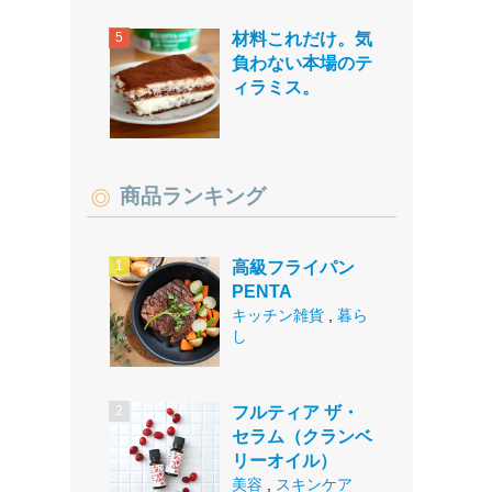
材料これだけ。気
負わない本場のテ
ィラミス。
商品ランキング
高級フライパン
PENTA
キッチン雑貨
,
暮ら
し
フルティア ザ・
セラム（クランベ
リーオイル）
美容
,
スキンケア