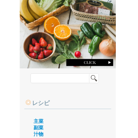
レシピ
主菜
副菜
汁物