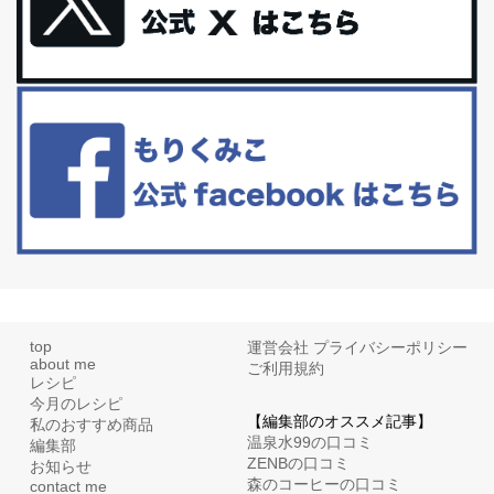
体に優しい、私のふるさと納税５選。
今回は、最近毎回定期的に購入している「楽天ふるさと納税」の返
礼品トップ５を紹介します。今までいろ...
更年期を穏やかに乗りきるために今できる５つのこと。
アラフィフからの体と心の整え方。 私も気づけばアラフィフ、これ
といった更年期症状はまだ...
top
運営会社
プライバシーポリシー
about me
ご利用規約
レシピ
今月のレシピ
【編集部のオススメ記事】
私のおすすめ商品
温泉水99の口コミ
編集部
ZENBの口コミ
お知らせ
森のコーヒーの口コミ
contact me