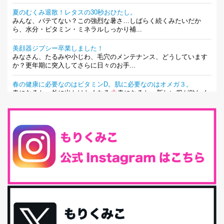
夏のむくみ退散！レタスの30秒おひたし。
みんな、バテてない？この強烈な暑さ…しばらく続くみたいだか
ら、水分・ビタミン・ミネラルしっかり補...
美顔器ジプシー卒業しました！
みなさん、たるみや小じわ、毛穴のメンテナンス、どうしています
か？更年期に突入してさらに日々のお手...
春の健康に必要なのはビタミンD。肌に必要なのはオメガ３。
春になると、外に出かけたくなる
春になると、新しい服が欲しく
なる。春になると、新しい自分になりた...
とにもかくにも現代人に足りないのは水溶性食物繊維！
最近、グラノーラ迷子になっていた私です。が、と〜〜〜っても美
味しくて栄養たっぷりのグラノーラを発...
腸活は「食事」だけだと思っていませんか？私の腸活完全版！
腸内環境を整えることは、健康維持の中でいっちばん大事！だと私
は思っています。 ヒトの免...
iHerb特大セール終了間近！みんな何買う？
最近お風呂上がりの炭酸水をシリカシリカにしているんだけど確か
に髪と爪が丈夫になった気がする。炭酸...