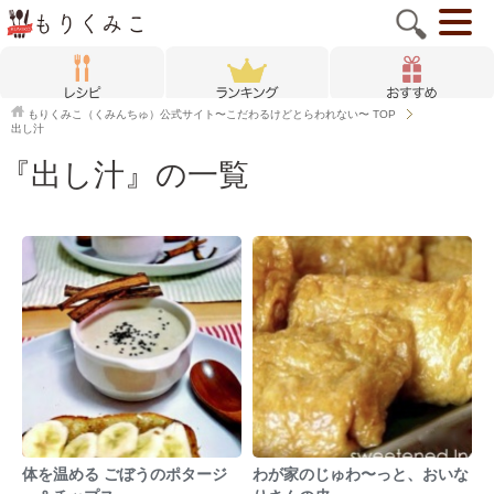
もりくみこ（くみんちゅ）公式サイト〜こだわるけどとらわれない〜
TOP
出し汁
『出し汁』の一覧
体を温める ごぼうのポタージ
わが家のじゅわ〜っと、おいな