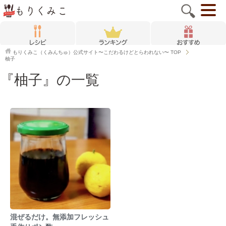
もりくみこ（くみんちゅ）公式サイト〜こだわるけどとらわれない〜
TOP
柚子
『柚子』の一覧
混ぜるだけ。無添加フレッシュ