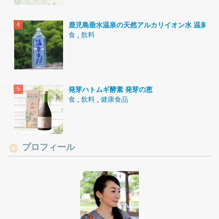
鹿児島垂水温泉の天然アルカリイオン水 温泉水9
食
,
飲料
発芽ハトムギ酵素 発芽の恵
食
,
飲料
,
健康食品
プロフィール