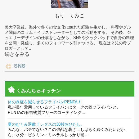
もり くみこ
美大卒業後、海外で多くの食文化に触れた経験を生かし、 料理やグル
メ関係のコラム・イラストレーターとしての活動をする。 その後、ジ
ュエリーデザインの仕事をしながら、SNSやクックパッドで自身の料理
を公開・発信し、多くのフォロワーを引きつける。 現在は２児の母ブ
ロガーとして...
続きをみる
SNS
くみんちゅキッチン
体の炎症を減らせるフライパンPENTA！
私が長年愛用しているフライパンはタークの鉄フライパンと、
PENTAの有害物質フリーのコーティング...
夏のむくみ退散！レタスの30秒おひたし。
みんな、バテてない？この強烈な暑さ…しばらく続くみたいだか
ら、水分・ビタミン・ミネラルしっかり補...