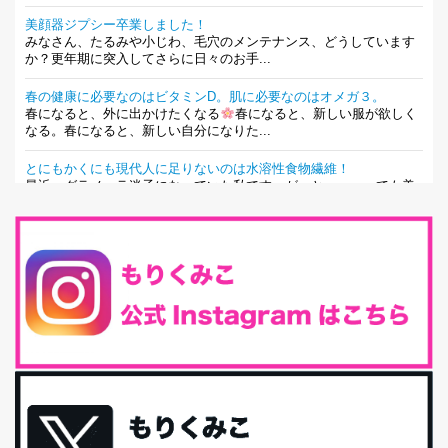
美顔器ジプシー卒業しました！
みなさん、たるみや小じわ、毛穴のメンテナンス、どうしています
か？更年期に突入してさらに日々のお手...
春の健康に必要なのはビタミンD。肌に必要なのはオメガ３。
春になると、外に出かけたくなる
春になると、新しい服が欲しく
なる。春になると、新しい自分になりた...
とにもかくにも現代人に足りないのは水溶性食物繊維！
最近、グラノーラ迷子になっていた私です。が、と〜〜〜っても美
味しくて栄養たっぷりのグラノーラを発...
腸活は「食事」だけだと思っていませんか？私の腸活完全版！
腸内環境を整えることは、健康維持の中でいっちばん大事！だと私
は思っています。 ヒトの免...
iHerb特大セール終了間近！みんな何買う？
最近お風呂上がりの炭酸水をシリカシリカにしているんだけど確か
に髪と爪が丈夫になった気がする。炭酸...
体に優しい、私のふるさと納税５選。
今回は、最近毎回定期的に購入している「楽天ふるさと納税」の返
礼品トップ５を紹介します。今までいろ...