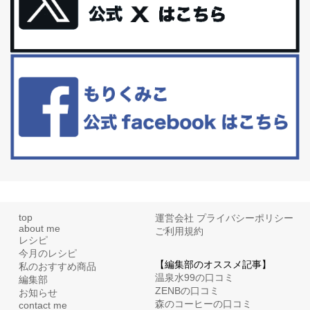
更年期を穏やかに乗りきるために今できる５つのこと。
アラフィフからの体と心の整え方。 私も気づけばアラフィフ、これ
といった更年期症状はまだ...
白髪・美容・免疫力、現代人に足りないのは海藻！
たまに食べたくなる組み合わせ、海苔の佃煮＆チーズトーストにオ
リーブオイルorごま油をたらす。&n...
top
運営会社
プライバシーポリシー
about me
ご利用規約
レシピ
今月のレシピ
【編集部のオススメ記事】
私のおすすめ商品
温泉水99の口コミ
編集部
ZENBの口コミ
お知らせ
森のコーヒーの口コミ
contact me