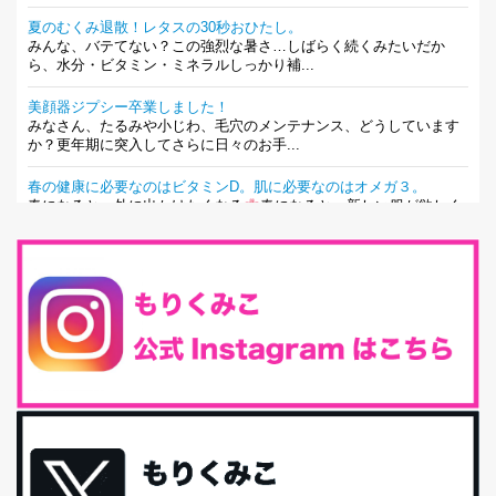
夏のむくみ退散！レタスの30秒おひたし。
みんな、バテてない？この強烈な暑さ…しばらく続くみたいだか
ら、水分・ビタミン・ミネラルしっかり補...
美顔器ジプシー卒業しました！
みなさん、たるみや小じわ、毛穴のメンテナンス、どうしています
か？更年期に突入してさらに日々のお手...
春の健康に必要なのはビタミンD。肌に必要なのはオメガ３。
春になると、外に出かけたくなる
春になると、新しい服が欲しく
なる。春になると、新しい自分になりた...
とにもかくにも現代人に足りないのは水溶性食物繊維！
最近、グラノーラ迷子になっていた私です。が、と〜〜〜っても美
味しくて栄養たっぷりのグラノーラを発...
腸活は「食事」だけだと思っていませんか？私の腸活完全版！
腸内環境を整えることは、健康維持の中でいっちばん大事！だと私
は思っています。 ヒトの免...
iHerb特大セール終了間近！みんな何買う？
最近お風呂上がりの炭酸水をシリカシリカにしているんだけど確か
に髪と爪が丈夫になった気がする。炭酸...