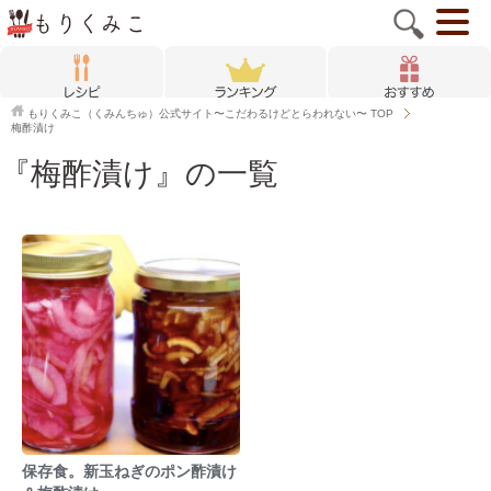
もりくみこ（くみんちゅ）公式サイト〜こだわるけどとらわれない〜
TOP
梅酢漬け
『梅酢漬け』の一覧
保存食。新玉ねぎのポン酢漬け