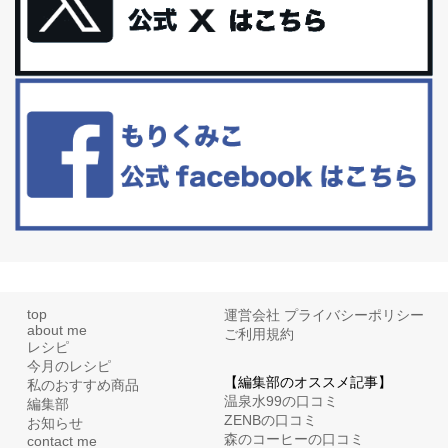
体に優しい、私のふるさと納税５選。
今回は、最近毎回定期的に購入している「楽天ふるさと納税」の返
礼品トップ５を紹介します。今までいろ...
更年期を穏やかに乗りきるために今できる５つのこと。
アラフィフからの体と心の整え方。 私も気づけばアラフィフ、これ
といった更年期症状はまだ...
top
運営会社
プライバシーポリシー
about me
ご利用規約
レシピ
今月のレシピ
【編集部のオススメ記事】
私のおすすめ商品
温泉水99の口コミ
編集部
ZENBの口コミ
お知らせ
森のコーヒーの口コミ
contact me