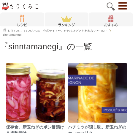
もりくみこ（くみんちゅ）公式サイト〜こだわるけどとらわれない〜
TOP
sinntamanegi
『sinntamanegi』の一覧
保存食。新玉ねぎのポン酢漬け
ハチミツが隠し味。新玉ねぎの