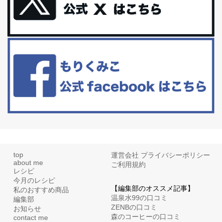
更年期を穏やかに乗りきるために今できる５つのこと。
アラフィフからの体と心の整え方。 私も気づけばアラフィフ、これ
といった更年期症状はまだ...
白髪・美容・免疫力、現代人に足りないのは海藻！
たまに食べたくなる組み合わせ、海苔の佃煮＆チーズトーストにオ
リーブオイルorごま油をたらす。&n...
top
運営会社
プライバシーポリシー
about me
ご利用規約
レシピ
今月のレシピ
【編集部のオススメ記事】
私のおすすめ商品
温泉水99の口コミ
編集部
ZENBの口コミ
お知らせ
森のコーヒーの口コミ
contact me