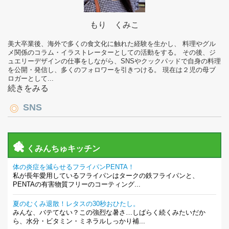
もり くみこ
美大卒業後、海外で多くの食文化に触れた経験を生かし、 料理やグル
メ関係のコラム・イラストレーターとしての活動をする。 その後、ジ
ュエリーデザインの仕事をしながら、SNSやクックパッドで自身の料理
を公開・発信し、多くのフォロワーを引きつける。 現在は２児の母ブ
ロガーとして...
続きをみる
SNS
くみんちゅキッチン
体の炎症を減らせるフライパンPENTA！
私が長年愛用しているフライパンはタークの鉄フライパンと、
PENTAの有害物質フリーのコーティング...
夏のむくみ退散！レタスの30秒おひたし。
みんな、バテてない？この強烈な暑さ…しばらく続くみたいだか
ら、水分・ビタミン・ミネラルしっかり補...