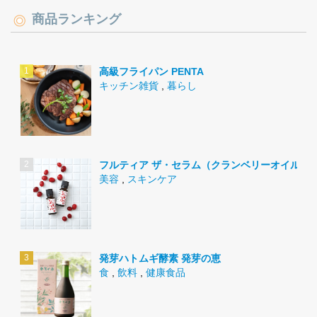
商品ランキング
高級フライパン PENTA
キッチン雑貨
,
暮らし
フルティア ザ・セラム（クランベリーオイル）
美容
,
スキンケア
発芽ハトムギ酵素 発芽の恵
食
,
飲料
,
健康食品