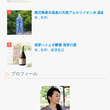
鹿児島垂水温泉の天然アルカリイオン水 温泉水9
食
,
飲料
発芽ハトムギ酵素 発芽の恵
食
,
飲料
,
健康食品
プロフィール