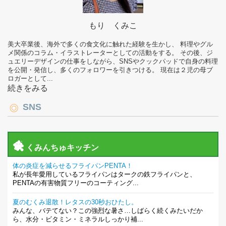
もり くみこ
美大卒業後、海外で多くの食文化に触れた経験を生かし、 料理やグル
メ関係のコラム・イラストレーターとしての活動をする。 その後、ジ
ュエリーデザインの仕事をしながら、SNSやクックパッドで自身の料理
を公開・発信し、多くのフォロワーを引きつける。 現在は２児の母ブ
ロガーとして...
続きをみる
SNS
くみんちゅキッチン
体の炎症を減らせるフライパンPENTA！
私が長年愛用しているフライパンはタークの鉄フライパンと、
PENTAの有害物質フリーのコーティング...
夏のむくみ退散！レタスの30秒おひたし。
みんな、バテてない？この強烈な暑さ…しばらく続くみたいだか
ら、水分・ビタミン・ミネラルしっかり補...