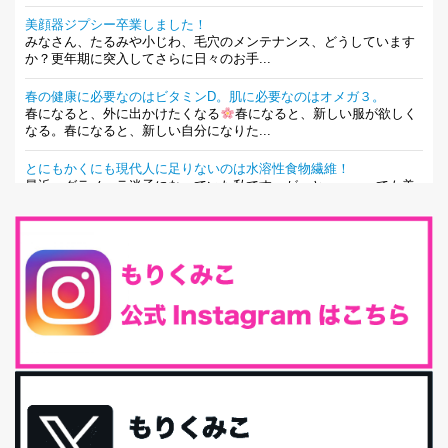
美顔器ジプシー卒業しました！
みなさん、たるみや小じわ、毛穴のメンテナンス、どうしています
か？更年期に突入してさらに日々のお手...
春の健康に必要なのはビタミンD。肌に必要なのはオメガ３。
春になると、外に出かけたくなる
春になると、新しい服が欲しく
なる。春になると、新しい自分になりた...
とにもかくにも現代人に足りないのは水溶性食物繊維！
最近、グラノーラ迷子になっていた私です。が、と〜〜〜っても美
味しくて栄養たっぷりのグラノーラを発...
腸活は「食事」だけだと思っていませんか？私の腸活完全版！
腸内環境を整えることは、健康維持の中でいっちばん大事！だと私
は思っています。 ヒトの免...
iHerb特大セール終了間近！みんな何買う？
最近お風呂上がりの炭酸水をシリカシリカにしているんだけど確か
に髪と爪が丈夫になった気がする。炭酸...
体に優しい、私のふるさと納税５選。
今回は、最近毎回定期的に購入している「楽天ふるさと納税」の返
礼品トップ５を紹介します。今までいろ...