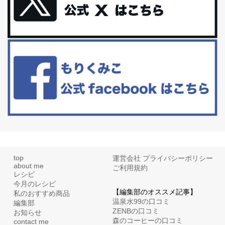
更年期を穏やかに乗りきるために今できる５つのこと。
アラフィフからの体と心の整え方。 私も気づけばアラフィフ、これ
といった更年期症状はまだ...
白髪・美容・免疫力、現代人に足りないのは海藻！
たまに食べたくなる組み合わせ、海苔の佃煮＆チーズトーストにオ
リーブオイルorごま油をたらす。&n...
top
運営会社
プライバシーポリシー
about me
ご利用規約
レシピ
今月のレシピ
【編集部のオススメ記事】
私のおすすめ商品
温泉水99の口コミ
編集部
ZENBの口コミ
お知らせ
森のコーヒーの口コミ
contact me