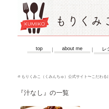
top
about me
レ
もりくみこ（くみんちゅ）公式サイト〜こだわる
『汁なし』の一覧