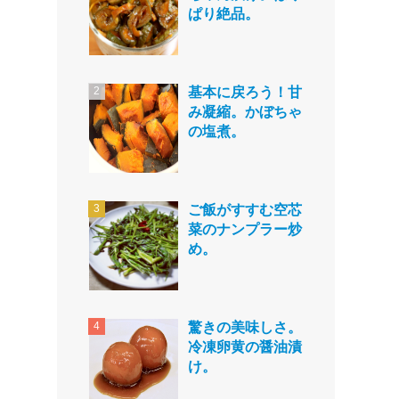
ぱり絶品。
基本に戻ろう！甘
み凝縮。かぼちゃ
の塩煮。
ご飯がすすむ空芯
菜のナンプラー炒
め。
驚きの美味しさ。
冷凍卵黄の醤油漬
け。