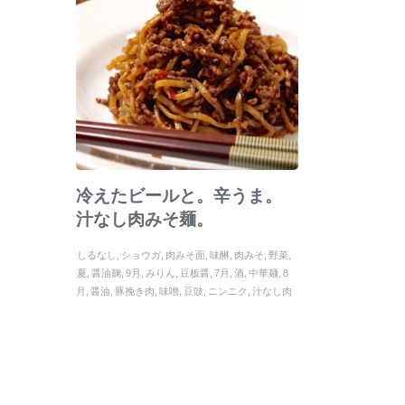
冷えたビールと。辛うま。
汁なし肉みそ麺。
しるなし
ショウガ
肉みそ面
味醂
肉みそ
野菜
夏
醤油麹
9月
みりん
豆板醤
7月
酒
中華麺
8
月
醤油
豚挽き肉
味噌
豆豉
ニンニク
汁なし肉
みそ麺
ネギ
汁なし
胡麻油