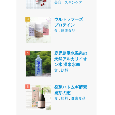
美容
,
スキンケア
ウルトラフーズ
プロテイン
食
,
健康食品
鹿児島垂水温泉の
天然アルカリイオ
ン水 温泉水99
食
,
飲料
発芽ハトムギ酵素
発芽の恵
食
,
飲料
,
健康食品