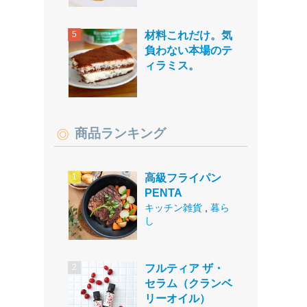
材料これだけ。気
負わない本場のテ
ィラミス。
商品ランキング
高級フライパン
PENTA
キッチン雑貨
,
暮ら
し
フルティア ザ・
セラム（クランベ
リーオイル）