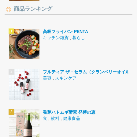
商品ランキング
高級フライパン PENTA
キッチン雑貨
,
暮らし
フルティア ザ・セラム（クランベリーオイル）
美容
,
スキンケア
発芽ハトムギ酵素 発芽の恵
食
,
飲料
,
健康食品