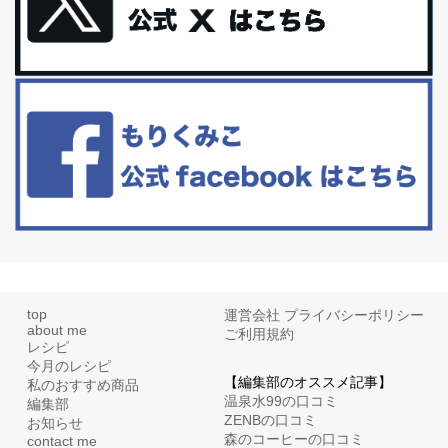
更年期を穏やかに乗りきるために今できる５つのこと。
アラフィフからの体と心の整え方。 私も気づけばアラフィフ、これ
といった更年期症状はまだ...
白髪・美容・免疫力、現代人に足りないのは海藻！
たまに食べたくなる組み合わせ、海苔の佃煮＆チーズトーストにオ
リーブオイルorごま油をたらす。&n...
top
運営会社
プライバシーポリシー
about me
ご利用規約
レシピ
今月のレシピ
【編集部のオススメ記事】
私のおすすめ商品
温泉水99の口コミ
編集部
ZENBの口コミ
お知らせ
森のコーヒーの口コミ
contact me