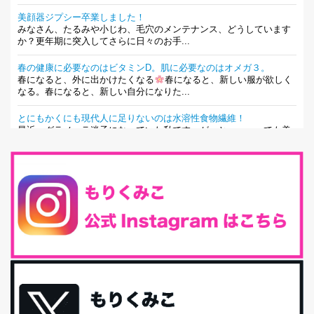
美顔器ジプシー卒業しました！
みなさん、たるみや小じわ、毛穴のメンテナンス、どうしています
か？更年期に突入してさらに日々のお手...
春の健康に必要なのはビタミンD。肌に必要なのはオメガ３。
春になると、外に出かけたくなる
春になると、新しい服が欲しく
なる。春になると、新しい自分になりた...
とにもかくにも現代人に足りないのは水溶性食物繊維！
最近、グラノーラ迷子になっていた私です。が、と〜〜〜っても美
味しくて栄養たっぷりのグラノーラを発...
腸活は「食事」だけだと思っていませんか？私の腸活完全版！
腸内環境を整えることは、健康維持の中でいっちばん大事！だと私
は思っています。 ヒトの免...
iHerb特大セール終了間近！みんな何買う？
最近お風呂上がりの炭酸水をシリカシリカにしているんだけど確か
に髪と爪が丈夫になった気がする。炭酸...
体に優しい、私のふるさと納税５選。
今回は、最近毎回定期的に購入している「楽天ふるさと納税」の返
礼品トップ５を紹介します。今までいろ...