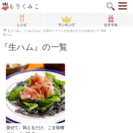
もりくみこ（くみんちゅ）公式サイト〜こだわるけどとらわれない〜
TOP
生ハム
『生ハム』の一覧
混ぜて、和えるだけ、ごま味噌