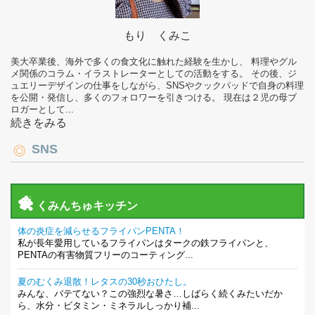
もり くみこ
美大卒業後、海外で多くの食文化に触れた経験を生かし、 料理やグル
メ関係のコラム・イラストレーターとしての活動をする。 その後、ジ
ュエリーデザインの仕事をしながら、SNSやクックパッドで自身の料理
を公開・発信し、多くのフォロワーを引きつける。 現在は２児の母ブ
ロガーとして...
続きをみる
SNS
くみんちゅキッチン
体の炎症を減らせるフライパンPENTA！
私が長年愛用しているフライパンはタークの鉄フライパンと、
PENTAの有害物質フリーのコーティング...
夏のむくみ退散！レタスの30秒おひたし。
みんな、バテてない？この強烈な暑さ…しばらく続くみたいだか
ら、水分・ビタミン・ミネラルしっかり補...