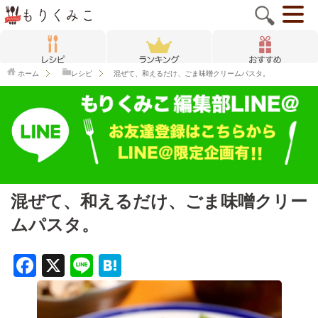
ホーム
レシピ
混ぜて、和えるだけ、ごま味噌クリームパスタ。
混ぜて、和えるだけ、ごま味噌クリー
ムパスタ。
F
X
Li
H
a
n
at
c
e
e