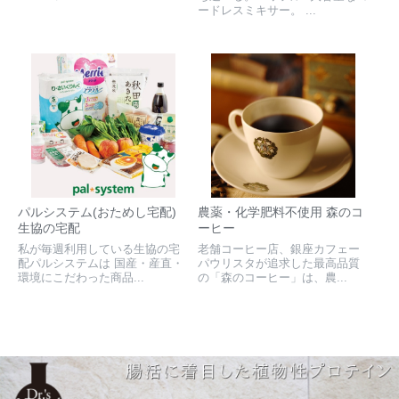
ードレスミキサー。 ...
パルシステム(おためし宅配)
農薬・化学肥料不使用 森のコ
生協の宅配
ーヒー
私が毎週利用している生協の宅
老舗コーヒー店、銀座カフェー
配パルシステムは 国産・産直・
パウリスタが追求した最高品質
環境にこだわった商品...
の「森のコーヒー」は、農...