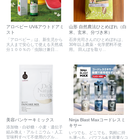
アロベビー UV&アウトドアミ
山形 自然農法ひとめぼれ（白
スト
米、玄米、分づき米）
「アロベビー」は、新生児から
石井光司さんのひとめぼれは、
大人まで安心して使える天然成
30年以上農薬・化学肥料不使
分１００％の「虫除け兼日...
用。 田んぼを取り...
美容パンケーキミックス
Ninja Blast Maxコードレスミ
キサー
添加物・白砂糖・小麦・遺伝子
組み換え・アルミニウム・人工
いつでも、どこでも、気軽に持
甘味料すべて不使用のグル...
ち運べる。パワフル&大容量なコ