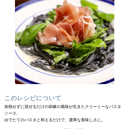
e
n
b
a
o
o
k
このレシピについて
加熱せずに混ぜるだけの胡麻の風味が生きたクリーミーなパスタ
ソース。
ゆでたてのパスタと和えるだけで、濃厚な美味しさに。