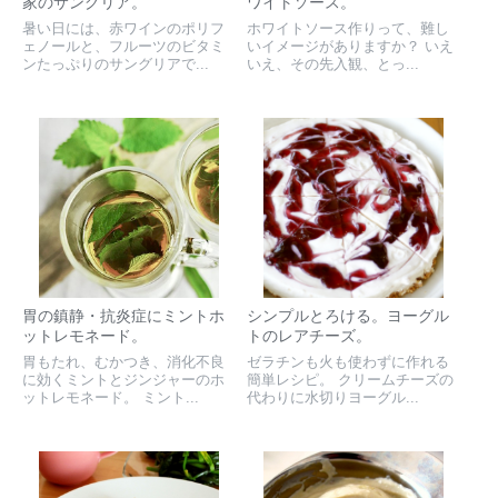
家のサングリア。
ワイトソース。
暑い日には、赤ワインのポリフ
ホワイトソース作りって、難し
ェノールと、フルーツのビタミ
いイメージがありますか？ いえ
ンたっぷりのサングリアで...
いえ、その先入観、とっ...
胃の鎮静・抗炎症にミントホ
シンプルとろける。ヨーグル
ットレモネード。
トのレアチーズ。
胃もたれ、むかつき、消化不良
ゼラチンも火も使わずに作れる
に効くミントとジンジャーのホ
簡単レシピ。 クリームチーズの
ットレモネード。 ミント...
代わりに水切りヨーグル...