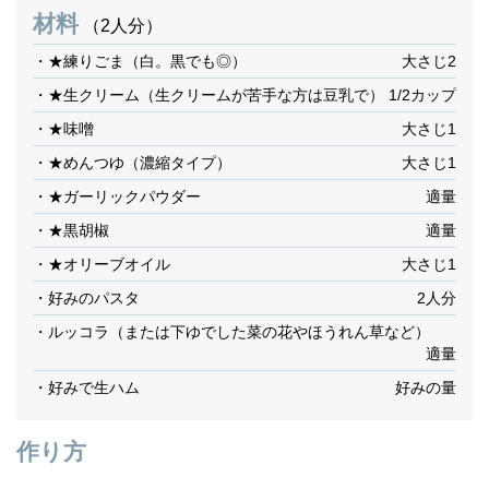
材料
（2人分）
・★練りごま（白。黒でも◎）
大さじ2
・★生クリーム（生クリームが苦手な方は豆乳で）
1/2カップ
・★味噌
大さじ1
・★めんつゆ（濃縮タイプ）
大さじ1
・★ガーリックパウダー
適量
・★黒胡椒
適量
・★オリーブオイル
大さじ1
・好みのパスタ
2人分
・ルッコラ（または下ゆでした菜の花やほうれん草など）
適量
・好みで生ハム
好みの量
作り方