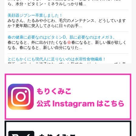
ら、水分・ビタミン・ミネラルしっかり補...
美顔器ジプシー卒業しました！
みなさん、たるみや小じわ、毛穴のメンテナンス、どうしています
か？更年期に突入してさらに日々のお手...
春の健康に必要なのはビタミンD。肌に必要なのはオメガ３。
春になると、外に出かけたくなる
春になると、新しい服が欲しく
なる。春になると、新しい自分になりた...
とにもかくにも現代人に足りないのは水溶性食物繊維！
最近、グラノーラ迷子になっていた私です。が、と〜〜〜っても美
味しくて栄養たっぷりのグラノーラを発...
腸活は「食事」だけだと思っていませんか？私の腸活完全版！
腸内環境を整えることは、健康維持の中でいっちばん大事！だと私
は思っています。 ヒトの免...
iHerb特大セール終了間近！みんな何買う？
最近お風呂上がりの炭酸水をシリカシリカにしているんだけど確か
に髪と爪が丈夫になった気がする。炭酸...
体に優しい、私のふるさと納税５選。
今回は、最近毎回定期的に購入している「楽天ふるさと納税」の返
礼品トップ５を紹介します。今までいろ...