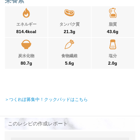
栄養素
エネルギー
タンパク質
脂質
814.4kcal
21.3g
43.6g
炭水化物
食物繊維
塩分
80.7g
5.6g
2.0g
＞つくれぽ募集中！クックパッドはこちら
このレシピの作成レポート