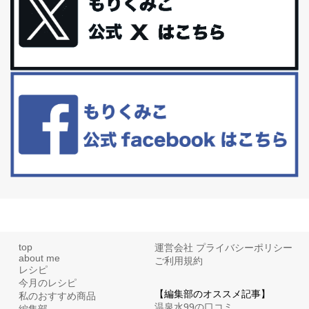
更年期を穏やかに乗りきるために今できる５つのこと。
アラフィフからの体と心の整え方。 私も気づけばアラフィフ、これ
といった更年期症状はまだ...
白髪・美容・免疫力、現代人に足りないのは海藻！
たまに食べたくなる組み合わせ、海苔の佃煮＆チーズトーストにオ
リーブオイルorごま油をたらす。&n...
top
運営会社
プライバシーポリシー
about me
ご利用規約
レシピ
今月のレシピ
【編集部のオススメ記事】
私のおすすめ商品
温泉水99の口コミ