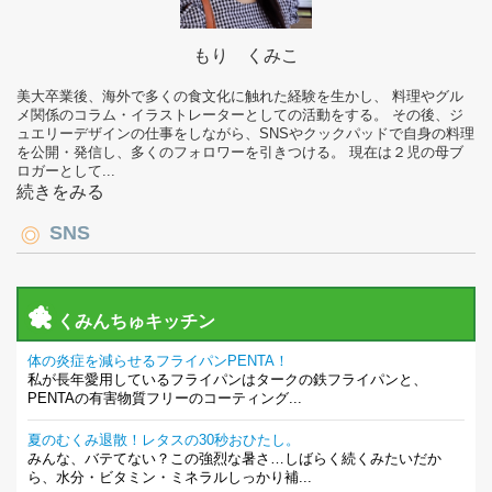
もり くみこ
美大卒業後、海外で多くの食文化に触れた経験を生かし、 料理やグル
メ関係のコラム・イラストレーターとしての活動をする。 その後、ジ
ュエリーデザインの仕事をしながら、SNSやクックパッドで自身の料理
を公開・発信し、多くのフォロワーを引きつける。 現在は２児の母ブ
ロガーとして...
続きをみる
SNS
くみんちゅキッチン
体の炎症を減らせるフライパンPENTA！
私が長年愛用しているフライパンはタークの鉄フライパンと、
PENTAの有害物質フリーのコーティング...
夏のむくみ退散！レタスの30秒おひたし。
みんな、バテてない？この強烈な暑さ…しばらく続くみたいだか
ら、水分・ビタミン・ミネラルしっかり補...