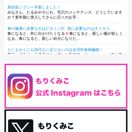
美顔器ジプシー卒業しました！
みなさん、たるみや小じわ、毛穴のメンテナンス、どうしています
か？更年期に突入してさらに日々のお手...
春の健康に必要なのはビタミンD。肌に必要なのはオメガ３。
春になると、外に出かけたくなる
春になると、新しい服が欲しく
なる。春になると、新しい自分になりた...
とにもかくにも現代人に足りないのは水溶性食物繊維！
最近、グラノーラ迷子になっていた私です。が、と〜〜〜っても美
味しくて栄養たっぷりのグラノーラを発...
腸活は「食事」だけだと思っていませんか？私の腸活完全版！
腸内環境を整えることは、健康維持の中でいっちばん大事！だと私
は思っています。 ヒトの免...
iHerb特大セール終了間近！みんな何買う？
最近お風呂上がりの炭酸水をシリカシリカにしているんだけど確か
に髪と爪が丈夫になった気がする。炭酸...
体に優しい、私のふるさと納税５選。
今回は、最近毎回定期的に購入している「楽天ふるさと納税」の返
礼品トップ５を紹介します。今までいろ...