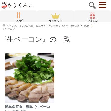
もりくみこ（くみんちゅ）公式サイト〜こだわるけどとらわれない〜
TOP
生ベーコン
『生ベーコン』の一覧
簡単保存食、塩豚（生ベーコ