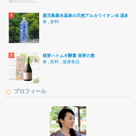
鹿児島垂水温泉の天然アルカリイオン水 温泉水9
食
,
飲料
発芽ハトムギ酵素 発芽の恵
食
,
飲料
,
健康食品
プロフィール