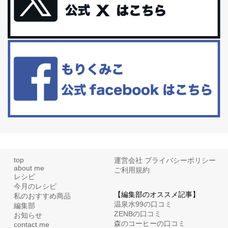
更年期を穏やかに乗りきるために今できる５つのこと。
アラフィフからの体と心の整え方。 私も気づけばアラフィフ、これ
といった更年期症状はまだ...
白髪・美容・免疫力、現代人に足りないのは海藻！
たまに食べたくなる組み合わせ、海苔の佃煮＆チーズトーストにオ
リーブオイルorごま油をたらす。&n...
top
運営会社
プライバシーポリシー
about me
ご利用規約
レシピ
今月のレシピ
【編集部のオススメ記事】
私のおすすめ商品
温泉水99の口コミ
編集部
ZENBの口コミ
お知らせ
森のコーヒーの口コミ
contact me