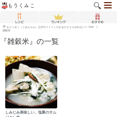
もりくみこ（くみんちゅ）公式サイト〜こだわるけどとらわれない〜
TOP
雑穀米
『雑穀米』の一覧
しみじみ美味しい、塩豚のサム