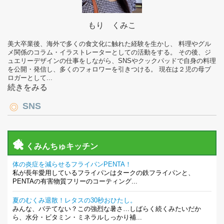
もり くみこ
美大卒業後、海外で多くの食文化に触れた経験を生かし、 料理やグル
メ関係のコラム・イラストレーターとしての活動をする。 その後、ジ
ュエリーデザインの仕事をしながら、SNSやクックパッドで自身の料理
を公開・発信し、多くのフォロワーを引きつける。 現在は２児の母ブ
ロガーとして...
続きをみる
SNS
くみんちゅキッチン
体の炎症を減らせるフライパンPENTA！
私が長年愛用しているフライパンはタークの鉄フライパンと、
PENTAの有害物質フリーのコーティング...
夏のむくみ退散！レタスの30秒おひたし。
みんな、バテてない？この強烈な暑さ…しばらく続くみたいだか
ら、水分・ビタミン・ミネラルしっかり補...