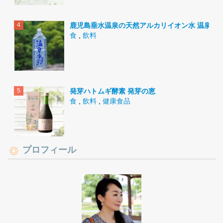
鹿児島垂水温泉の天然アルカリイオン水 温泉水9
食
,
飲料
発芽ハトムギ酵素 発芽の恵
食
,
飲料
,
健康食品
プロフィール