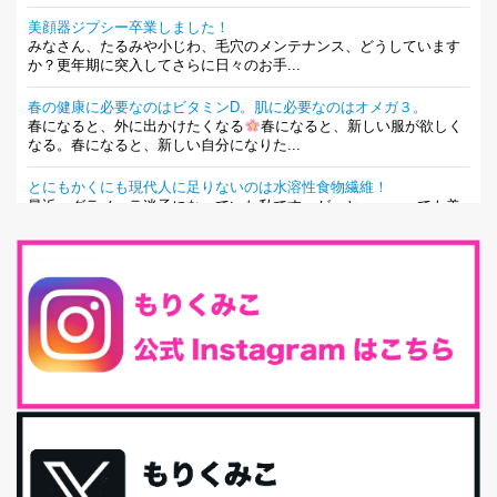
美顔器ジプシー卒業しました！
みなさん、たるみや小じわ、毛穴のメンテナンス、どうしています
か？更年期に突入してさらに日々のお手...
春の健康に必要なのはビタミンD。肌に必要なのはオメガ３。
春になると、外に出かけたくなる
春になると、新しい服が欲しく
なる。春になると、新しい自分になりた...
とにもかくにも現代人に足りないのは水溶性食物繊維！
最近、グラノーラ迷子になっていた私です。が、と〜〜〜っても美
味しくて栄養たっぷりのグラノーラを発...
腸活は「食事」だけだと思っていませんか？私の腸活完全版！
腸内環境を整えることは、健康維持の中でいっちばん大事！だと私
は思っています。 ヒトの免...
iHerb特大セール終了間近！みんな何買う？
最近お風呂上がりの炭酸水をシリカシリカにしているんだけど確か
に髪と爪が丈夫になった気がする。炭酸...
体に優しい、私のふるさと納税５選。
今回は、最近毎回定期的に購入している「楽天ふるさと納税」の返
礼品トップ５を紹介します。今までいろ...