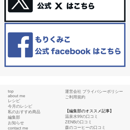
更年期を穏やかに乗りきるために今できる５つのこと。
アラフィフからの体と心の整え方。 私も気づけばアラフィフ、これ
といった更年期症状はまだ...
白髪・美容・免疫力、現代人に足りないのは海藻！
たまに食べたくなる組み合わせ、海苔の佃煮＆チーズトーストにオ
リーブオイルorごま油をたらす。&n...
top
運営会社
プライバシーポリシー
about me
ご利用規約
レシピ
今月のレシピ
【編集部のオススメ記事】
私のおすすめ商品
温泉水99の口コミ
編集部
ZENBの口コミ
お知らせ
森のコーヒーの口コミ
contact me