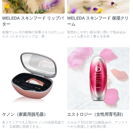
WELEDA スキンフード リップバ
WELEDA スキンフード 保湿クリ
ター
ーム
老舗ヴェレダの植物の栄養エキスがたっぷ
肌荒れしやすい肌を深い潤いで包み込み、
り入ったオイルリップは、唇...
ふっくら柔らかく整える全身...
ケノン（家庭用脱毛器）
エストロジー（女性用育毛剤）
各メディアで大人気のケノンの光脱毛器で
スカルプ DのCMでお馴染みの、アンファ
す。 広範囲に照射できる...
ーから登場した女性用の育...