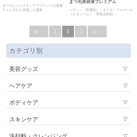
まつ毛美容液プレミアム
オーガニックスキンケアブランドの老舗、
パラベン（防腐剤）・オイル・アルコール
ウェレダから登場した産前・...
（エタノール）・界面活性剤...
前へ
1
2
3
次へ
カテゴリ別
美容グッズ
▽
ヘアケア
▽
ボディケア
▽
スキンケア
▽
洗顔料・クレンジング
▽