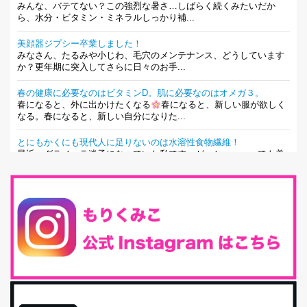
みんな、バテてない？この強烈な暑さ…しばらく続くみたいだか
ら、水分・ビタミン・ミネラルしっかり補...
美顔器ジプシー卒業しました！
みなさん、たるみや小じわ、毛穴のメンテナンス、どうしています
か？更年期に突入してさらに日々のお手...
春の健康に必要なのはビタミンD。肌に必要なのはオメガ３。
春になると、外に出かけたくなる
春になると、新しい服が欲しく
なる。春になると、新しい自分になりた...
とにもかくにも現代人に足りないのは水溶性食物繊維！
最近、グラノーラ迷子になっていた私です。が、と〜〜〜っても美
味しくて栄養たっぷりのグラノーラを発...
腸活は「食事」だけだと思っていませんか？私の腸活完全版！
腸内環境を整えることは、健康維持の中でいっちばん大事！だと私
は思っています。 ヒトの免...
iHerb特大セール終了間近！みんな何買う？
最近お風呂上がりの炭酸水をシリカシリカにしているんだけど確か
に髪と爪が丈夫になった気がする。炭酸...
体に優しい、私のふるさと納税５選。
今回は、最近毎回定期的に購入している「楽天ふるさと納税」の返