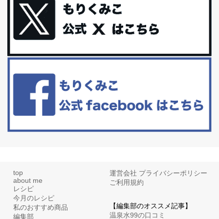
礼品トップ５を紹介します。今までいろ...
更年期を穏やかに乗りきるために今できる５つのこと。
アラフィフからの体と心の整え方。 私も気づけばアラフィフ、これ
といった更年期症状はまだ...
白髪・美容・免疫力、現代人に足りないのは海藻！
たまに食べたくなる組み合わせ、海苔の佃煮＆チーズトーストにオ
リーブオイルorごま油をたらす。&n...
top
運営会社
プライバシーポリシー
about me
ご利用規約
レシピ
今月のレシピ
【編集部のオススメ記事】
私のおすすめ商品
温泉水99の口コミ
編集部