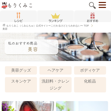
もりくみこ（くみんちゅ）公式サイト〜こだわるけどとらわれない〜
TOP
美容
美容グッズ
ヘアケア
ボディケア
スキンケア
洗顔料・クレン
化粧品
ジング