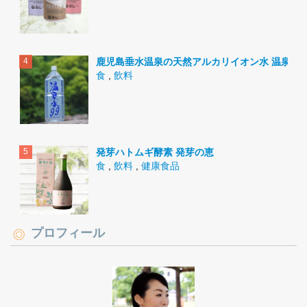
鹿児島垂水温泉の天然アルカリイオン水 温泉水9
食
,
飲料
発芽ハトムギ酵素 発芽の恵
食
,
飲料
,
健康食品
プロフィール