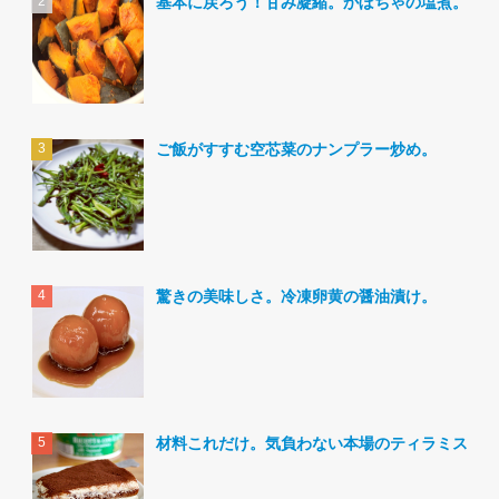
基本に戻ろう！甘み凝縮。かぼちゃの塩煮。
ご飯がすすむ空芯菜のナンプラー炒め。
驚きの美味しさ。冷凍卵黄の醤油漬け。
材料これだけ。気負わない本場のティラミス。