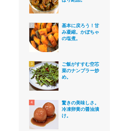
基本に戻ろう！甘
み凝縮。かぼちゃ
の塩煮。
ご飯がすすむ空芯
菜のナンプラー炒
め。
驚きの美味しさ。
冷凍卵黄の醤油漬
け。