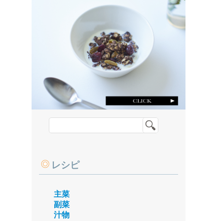
レシピ
主菜
副菜
汁物