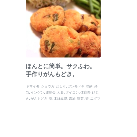
ほんとに簡単。サクふわ。
手作りがんもどき。
ヤマイモ
ショウガ
だし汁
ガンモドキ
味醂
弁
当
インゲン
運動会
人参
ダイコン
体育祭
ひじ
き
がんもどき
塩
木綿豆腐
醤油
野菜
卵
エダマ
メ
片栗粉
ナガイモ
ネギ