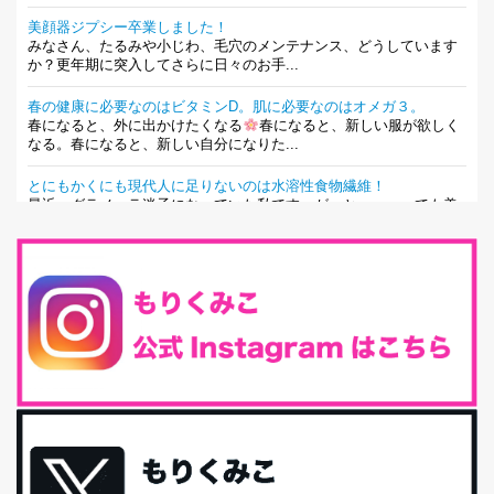
美顔器ジプシー卒業しました！
みなさん、たるみや小じわ、毛穴のメンテナンス、どうしています
か？更年期に突入してさらに日々のお手...
春の健康に必要なのはビタミンD。肌に必要なのはオメガ３。
春になると、外に出かけたくなる
春になると、新しい服が欲しく
なる。春になると、新しい自分になりた...
とにもかくにも現代人に足りないのは水溶性食物繊維！
最近、グラノーラ迷子になっていた私です。が、と〜〜〜っても美
味しくて栄養たっぷりのグラノーラを発...
腸活は「食事」だけだと思っていませんか？私の腸活完全版！
腸内環境を整えることは、健康維持の中でいっちばん大事！だと私
は思っています。 ヒトの免...
iHerb特大セール終了間近！みんな何買う？
最近お風呂上がりの炭酸水をシリカシリカにしているんだけど確か
に髪と爪が丈夫になった気がする。炭酸...
体に優しい、私のふるさと納税５選。
今回は、最近毎回定期的に購入している「楽天ふるさと納税」の返
礼品トップ５を紹介します。今までいろ...