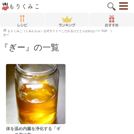
もりくみこ（くみんちゅ）公式サイト〜こだわるけどとらわれない〜
TOP
ぎー
『ぎー』の一覧
体を温め内臓を浄化する「ギ