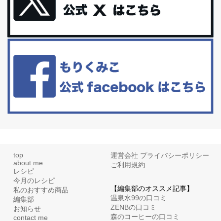
更年期を穏やかに乗りきるために今できる５つのこと。
アラフィフからの体と心の整え方。 私も気づけばアラフィフ、これ
といった更年期症状はまだ...
白髪・美容・免疫力、現代人に足りないのは海藻！
たまに食べたくなる組み合わせ、海苔の佃煮＆チーズトーストにオ
リーブオイルorごま油をたらす。&n...
top
運営会社
プライバシーポリシー
about me
ご利用規約
レシピ
今月のレシピ
【編集部のオススメ記事】
私のおすすめ商品
温泉水99の口コミ
編集部
ZENBの口コミ
お知らせ
森のコーヒーの口コミ
contact me