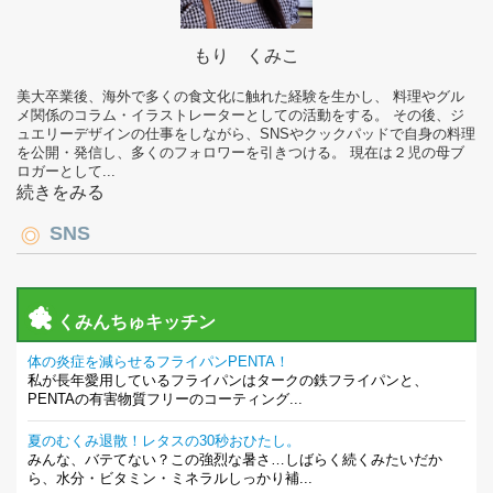
もり くみこ
美大卒業後、海外で多くの食文化に触れた経験を生かし、 料理やグル
メ関係のコラム・イラストレーターとしての活動をする。 その後、ジ
ュエリーデザインの仕事をしながら、SNSやクックパッドで自身の料理
を公開・発信し、多くのフォロワーを引きつける。 現在は２児の母ブ
ロガーとして...
続きをみる
SNS
くみんちゅキッチン
体の炎症を減らせるフライパンPENTA！
私が長年愛用しているフライパンはタークの鉄フライパンと、
PENTAの有害物質フリーのコーティング...
夏のむくみ退散！レタスの30秒おひたし。
みんな、バテてない？この強烈な暑さ…しばらく続くみたいだか
ら、水分・ビタミン・ミネラルしっかり補...