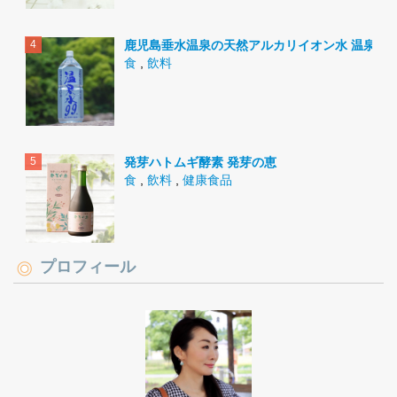
鹿児島垂水温泉の天然アルカリイオン水 温泉水9
食
,
飲料
発芽ハトムギ酵素 発芽の恵
食
,
飲料
,
健康食品
プロフィール