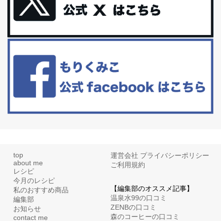
体に優しい、私のふるさと納税５選。
今回は、最近毎回定期的に購入している「楽天ふるさと納税」の返
礼品トップ５を紹介します。今までいろ...
更年期を穏やかに乗りきるために今できる５つのこと。
アラフィフからの体と心の整え方。 私も気づけばアラフィフ、これ
といった更年期症状はまだ...
top
運営会社
プライバシーポリシー
about me
ご利用規約
レシピ
今月のレシピ
【編集部のオススメ記事】
私のおすすめ商品
温泉水99の口コミ
編集部
ZENBの口コミ
お知らせ
森のコーヒーの口コミ
contact me