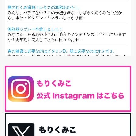
夏のむくみ退散！レタスの30秒おひたし。
みんな、バテてない？この強烈な暑さ…しばらく続くみたいだか
ら、水分・ビタミン・ミネラルしっかり補...
美顔器ジプシー卒業しました！
みなさん、たるみや小じわ、毛穴のメンテナンス、どうしています
か？更年期に突入してさらに日々のお手...
春の健康に必要なのはビタミンD。肌に必要なのはオメガ３。
春になると、外に出かけたくなる
春になると、新しい服が欲しく
なる。春になると、新しい自分になりた...
とにもかくにも現代人に足りないのは水溶性食物繊維！
最近、グラノーラ迷子になっていた私です。が、と〜〜〜っても美
味しくて栄養たっぷりのグラノーラを発...
腸活は「食事」だけだと思っていませんか？私の腸活完全版！
腸内環境を整えることは、健康維持の中でいっちばん大事！だと私
は思っています。 ヒトの免...
iHerb特大セール終了間近！みんな何買う？
最近お風呂上がりの炭酸水をシリカシリカにしているんだけど確か
に髪と爪が丈夫になった気がする。炭酸...