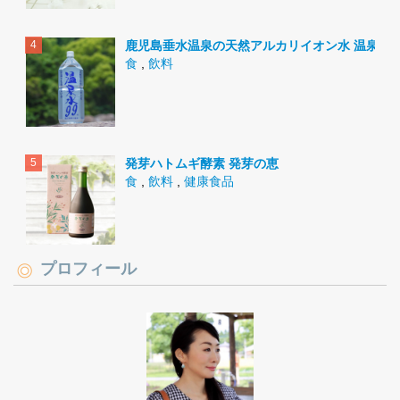
鹿児島垂水温泉の天然アルカリイオン水 温泉水9
食
,
飲料
発芽ハトムギ酵素 発芽の恵
食
,
飲料
,
健康食品
プロフィール