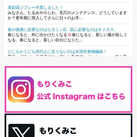
美顔器ジプシー卒業しました！
みなさん、たるみや小じわ、毛穴のメンテナンス、どうしています
か？更年期に突入してさらに日々のお手...
春の健康に必要なのはビタミンD。肌に必要なのはオメガ３。
春になると、外に出かけたくなる
春になると、新しい服が欲しく
なる。春になると、新しい自分になりた...
とにもかくにも現代人に足りないのは水溶性食物繊維！
最近、グラノーラ迷子になっていた私です。が、と〜〜〜っても美
味しくて栄養たっぷりのグラノーラを発...
腸活は「食事」だけだと思っていませんか？私の腸活完全版！
腸内環境を整えることは、健康維持の中でいっちばん大事！だと私
は思っています。 ヒトの免...
iHerb特大セール終了間近！みんな何買う？
最近お風呂上がりの炭酸水をシリカシリカにしているんだけど確か
に髪と爪が丈夫になった気がする。炭酸...
体に優しい、私のふるさと納税５選。
今回は、最近毎回定期的に購入している「楽天ふるさと納税」の返
礼品トップ５を紹介します。今までいろ...