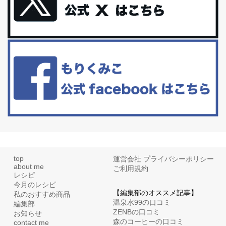
更年期を穏やかに乗りきるために今できる５つのこと。
アラフィフからの体と心の整え方。 私も気づけばアラフィフ、これ
といった更年期症状はまだ...
白髪・美容・免疫力、現代人に足りないのは海藻！
たまに食べたくなる組み合わせ、海苔の佃煮＆チーズトーストにオ
リーブオイルorごま油をたらす。&n...
top
運営会社
プライバシーポリシー
about me
ご利用規約
レシピ
今月のレシピ
【編集部のオススメ記事】
私のおすすめ商品
温泉水99の口コミ
編集部
ZENBの口コミ
お知らせ
森のコーヒーの口コミ
contact me