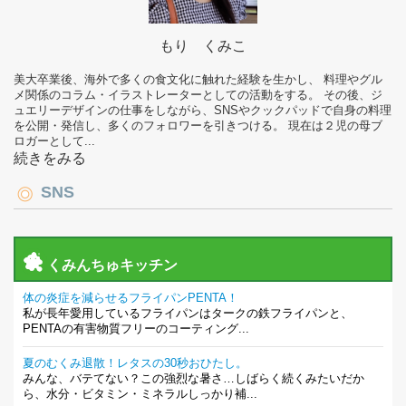
もり くみこ
美大卒業後、海外で多くの食文化に触れた経験を生かし、 料理やグル
メ関係のコラム・イラストレーターとしての活動をする。 その後、ジ
ュエリーデザインの仕事をしながら、SNSやクックパッドで自身の料理
を公開・発信し、多くのフォロワーを引きつける。 現在は２児の母ブ
ロガーとして...
続きをみる
SNS
くみんちゅキッチン
体の炎症を減らせるフライパンPENTA！
私が長年愛用しているフライパンはタークの鉄フライパンと、
PENTAの有害物質フリーのコーティング...
夏のむくみ退散！レタスの30秒おひたし。
みんな、バテてない？この強烈な暑さ…しばらく続くみたいだか
ら、水分・ビタミン・ミネラルしっかり補...