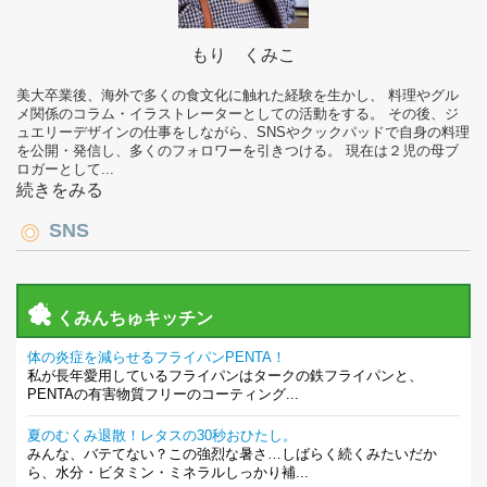
もり くみこ
美大卒業後、海外で多くの食文化に触れた経験を生かし、 料理やグル
メ関係のコラム・イラストレーターとしての活動をする。 その後、ジ
ュエリーデザインの仕事をしながら、SNSやクックパッドで自身の料理
を公開・発信し、多くのフォロワーを引きつける。 現在は２児の母ブ
ロガーとして...
続きをみる
SNS
くみんちゅキッチン
体の炎症を減らせるフライパンPENTA！
私が長年愛用しているフライパンはタークの鉄フライパンと、
PENTAの有害物質フリーのコーティング...
夏のむくみ退散！レタスの30秒おひたし。
みんな、バテてない？この強烈な暑さ…しばらく続くみたいだか
ら、水分・ビタミン・ミネラルしっかり補...