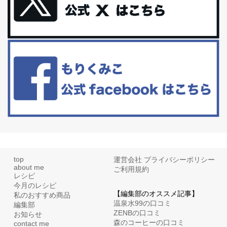
更年期を穏やかに乗りきるために今できる５つのこと。
アラフィフからの体と心の整え方。 私も気づけばアラフィフ、これ
といった更年期症状はまだ...
白髪・美容・免疫力、現代人に足りないのは海藻！
たまに食べたくなる組み合わせ、海苔の佃煮＆チーズトーストにオ
リーブオイルorごま油をたらす。&n...
top
運営会社
プライバシーポリシー
about me
ご利用規約
レシピ
今月のレシピ
【編集部のオススメ記事】
私のおすすめ商品
温泉水99の口コミ
編集部
ZENBの口コミ
お知らせ
森のコーヒーの口コミ
contact me