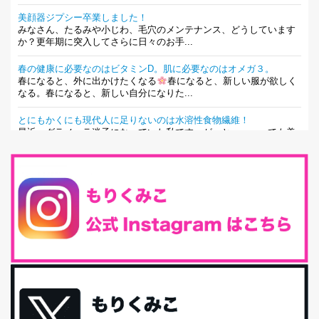
美顔器ジプシー卒業しました！
みなさん、たるみや小じわ、毛穴のメンテナンス、どうしています
か？更年期に突入してさらに日々のお手...
春の健康に必要なのはビタミンD。肌に必要なのはオメガ３。
春になると、外に出かけたくなる
春になると、新しい服が欲しく
なる。春になると、新しい自分になりた...
とにもかくにも現代人に足りないのは水溶性食物繊維！
最近、グラノーラ迷子になっていた私です。が、と〜〜〜っても美
味しくて栄養たっぷりのグラノーラを発...
腸活は「食事」だけだと思っていませんか？私の腸活完全版！
腸内環境を整えることは、健康維持の中でいっちばん大事！だと私
は思っています。 ヒトの免...
iHerb特大セール終了間近！みんな何買う？
最近お風呂上がりの炭酸水をシリカシリカにしているんだけど確か
に髪と爪が丈夫になった気がする。炭酸...
体に優しい、私のふるさと納税５選。
今回は、最近毎回定期的に購入している「楽天ふるさと納税」の返
礼品トップ５を紹介します。今までいろ...