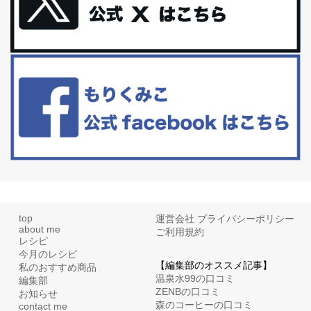
更年期を穏やかに乗りきるために今できる５つのこと。
アラフィフからの体と心の整え方。 私も気づけばアラフィフ、これ
といった更年期症状はまだ...
白髪・美容・免疫力、現代人に足りないのは海藻！
たまに食べたくなる組み合わせ、海苔の佃煮＆チーズトーストにオ
リーブオイルorごま油をたらす。&n...
top
運営会社
プライバシーポリシー
about me
ご利用規約
レシピ
今月のレシピ
【編集部のオススメ記事】
私のおすすめ商品
温泉水99の口コミ
編集部
ZENBの口コミ
お知らせ
森のコーヒーの口コミ
contact me