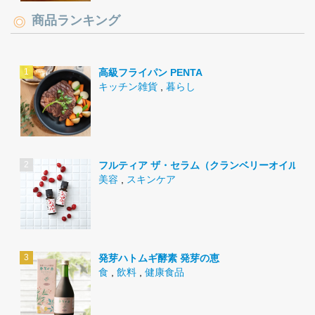
商品ランキング
高級フライパン PENTA
キッチン雑貨
,
暮らし
フルティア ザ・セラム（クランベリーオイル）
美容
,
スキンケア
発芽ハトムギ酵素 発芽の恵
食
,
飲料
,
健康食品