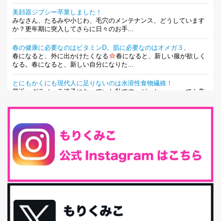
美顔器ジプシー卒業しました！
みなさん、たるみや小じわ、毛穴のメンテナンス、どうしています
か？更年期に突入してさらに日々のお手...
春の健康に必要なのはビタミンD。肌に必要なのはオメガ３。
春になると、外に出かけたくなる
春になると、新しい服が欲しく
なる。春になると、新しい自分になりた...
とにもかくにも現代人に足りないのは水溶性食物繊維！
最近、グラノーラ迷子になっていた私です。が、と〜〜〜っても美
味しくて栄養たっぷりのグラノーラを発...
腸活は「食事」だけだと思っていませんか？私の腸活完全版！
腸内環境を整えることは、健康維持の中でいっちばん大事！だと私
は思っています。 ヒトの免...
iHerb特大セール終了間近！みんな何買う？
最近お風呂上がりの炭酸水をシリカシリカにしているんだけど確か
に髪と爪が丈夫になった気がする。炭酸...
体に優しい、私のふるさと納税５選。
今回は、最近毎回定期的に購入している「楽天ふるさと納税」の返
礼品トップ５を紹介します。今までいろ...