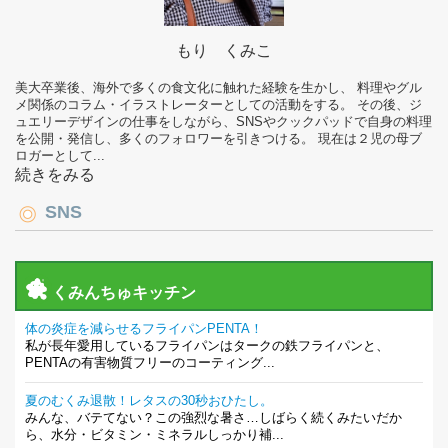
もり くみこ
美大卒業後、海外で多くの食文化に触れた経験を生かし、 料理やグル
メ関係のコラム・イラストレーターとしての活動をする。 その後、ジ
ュエリーデザインの仕事をしながら、SNSやクックパッドで自身の料理
を公開・発信し、多くのフォロワーを引きつける。 現在は２児の母ブ
ロガーとして...
続きをみる
SNS
くみんちゅキッチン
体の炎症を減らせるフライパンPENTA！
私が長年愛用しているフライパンはタークの鉄フライパンと、
PENTAの有害物質フリーのコーティング...
夏のむくみ退散！レタスの30秒おひたし。
みんな、バテてない？この強烈な暑さ…しばらく続くみたいだか
ら、水分・ビタミン・ミネラルしっかり補...