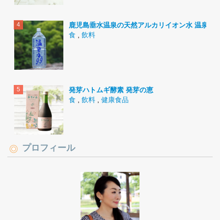
鹿児島垂水温泉の天然アルカリイオン水 温泉水9
食
,
飲料
発芽ハトムギ酵素 発芽の恵
食
,
飲料
,
健康食品
プロフィール