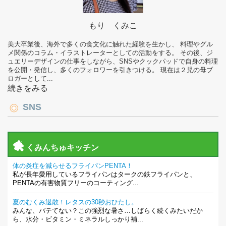
もり くみこ
美大卒業後、海外で多くの食文化に触れた経験を生かし、 料理やグル
メ関係のコラム・イラストレーターとしての活動をする。 その後、ジ
ュエリーデザインの仕事をしながら、SNSやクックパッドで自身の料理
を公開・発信し、多くのフォロワーを引きつける。 現在は２児の母ブ
ロガーとして...
続きをみる
SNS
くみんちゅキッチン
体の炎症を減らせるフライパンPENTA！
私が長年愛用しているフライパンはタークの鉄フライパンと、
PENTAの有害物質フリーのコーティング...
夏のむくみ退散！レタスの30秒おひたし。
みんな、バテてない？この強烈な暑さ…しばらく続くみたいだか
ら、水分・ビタミン・ミネラルしっかり補...