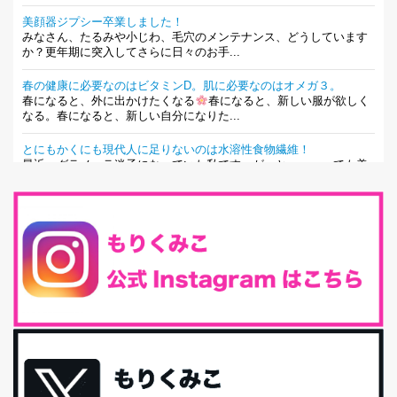
美顔器ジプシー卒業しました！
みなさん、たるみや小じわ、毛穴のメンテナンス、どうしています
か？更年期に突入してさらに日々のお手...
春の健康に必要なのはビタミンD。肌に必要なのはオメガ３。
春になると、外に出かけたくなる
春になると、新しい服が欲しく
なる。春になると、新しい自分になりた...
とにもかくにも現代人に足りないのは水溶性食物繊維！
最近、グラノーラ迷子になっていた私です。が、と〜〜〜っても美
味しくて栄養たっぷりのグラノーラを発...
腸活は「食事」だけだと思っていませんか？私の腸活完全版！
腸内環境を整えることは、健康維持の中でいっちばん大事！だと私
は思っています。 ヒトの免...
iHerb特大セール終了間近！みんな何買う？
最近お風呂上がりの炭酸水をシリカシリカにしているんだけど確か
に髪と爪が丈夫になった気がする。炭酸...
体に優しい、私のふるさと納税５選。
今回は、最近毎回定期的に購入している「楽天ふるさと納税」の返
礼品トップ５を紹介します。今までいろ...