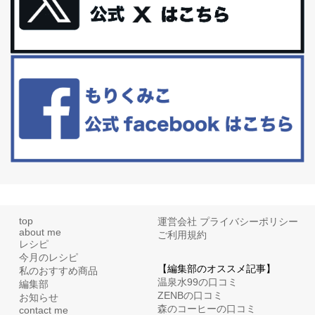
更年期を穏やかに乗りきるために今できる５つのこと。
アラフィフからの体と心の整え方。 私も気づけばアラフィフ、これ
といった更年期症状はまだ...
白髪・美容・免疫力、現代人に足りないのは海藻！
たまに食べたくなる組み合わせ、海苔の佃煮＆チーズトーストにオ
リーブオイルorごま油をたらす。&n...
top
運営会社
プライバシーポリシー
about me
ご利用規約
レシピ
今月のレシピ
【編集部のオススメ記事】
私のおすすめ商品
温泉水99の口コミ
編集部
ZENBの口コミ
お知らせ
森のコーヒーの口コミ
contact me