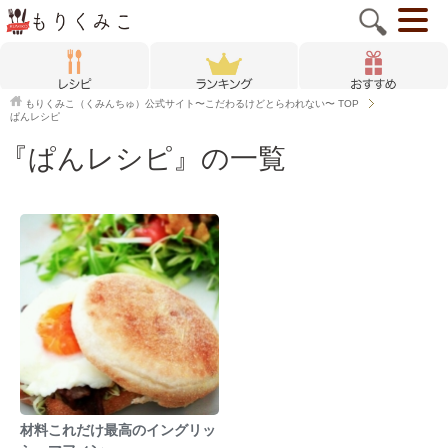
もりくみこ（くみんちゅ）公式サイト〜こだわるけどとらわれない〜
TOP
ぱんレシピ
『ぱんレシピ』の一覧
材料これだけ最高のイングリッ