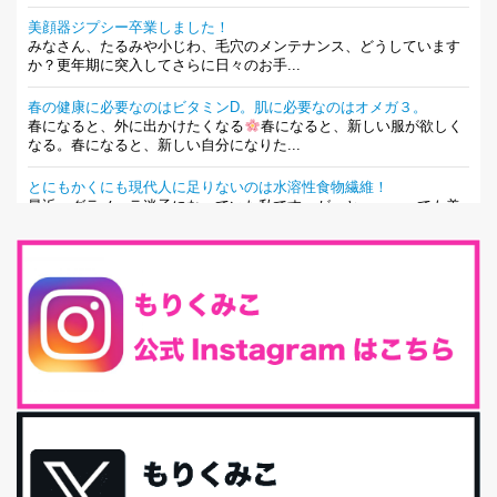
美顔器ジプシー卒業しました！
みなさん、たるみや小じわ、毛穴のメンテナンス、どうしています
か？更年期に突入してさらに日々のお手...
春の健康に必要なのはビタミンD。肌に必要なのはオメガ３。
春になると、外に出かけたくなる
春になると、新しい服が欲しく
なる。春になると、新しい自分になりた...
とにもかくにも現代人に足りないのは水溶性食物繊維！
最近、グラノーラ迷子になっていた私です。が、と〜〜〜っても美
味しくて栄養たっぷりのグラノーラを発...
腸活は「食事」だけだと思っていませんか？私の腸活完全版！
腸内環境を整えることは、健康維持の中でいっちばん大事！だと私
は思っています。 ヒトの免...
iHerb特大セール終了間近！みんな何買う？
最近お風呂上がりの炭酸水をシリカシリカにしているんだけど確か
に髪と爪が丈夫になった気がする。炭酸...
体に優しい、私のふるさと納税５選。
今回は、最近毎回定期的に購入している「楽天ふるさと納税」の返
礼品トップ５を紹介します。今までいろ...