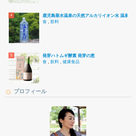
鹿児島垂水温泉の天然アルカリイオン水 温泉水9
食
,
飲料
発芽ハトムギ酵素 発芽の恵
食
,
飲料
,
健康食品
プロフィール