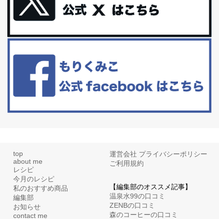
更年期を穏やかに乗りきるために今できる５つのこと。
アラフィフからの体と心の整え方。 私も気づけばアラフィフ、これ
といった更年期症状はまだ...
白髪・美容・免疫力、現代人に足りないのは海藻！
たまに食べたくなる組み合わせ、海苔の佃煮＆チーズトーストにオ
リーブオイルorごま油をたらす。&n...
top
運営会社
プライバシーポリシー
about me
ご利用規約
レシピ
今月のレシピ
【編集部のオススメ記事】
私のおすすめ商品
温泉水99の口コミ
編集部
ZENBの口コミ
お知らせ
森のコーヒーの口コミ
contact me