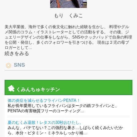
もり くみこ
美大卒業後、海外で多くの食文化に触れた経験を生かし、 料理やグル
メ関係のコラム・イラストレーターとしての活動をする。 その後、ジ
ュエリーデザインの仕事をしながら、SNSやクックパッドで自身の料理
を公開・発信し、多くのフォロワーを引きつける。 現在は２児の母ブ
ロガーとして...
続きをみる
SNS
くみんちゅキッチン
体の炎症を減らせるフライパンPENTA！
私が長年愛用しているフライパンはタークの鉄フライパンと、
PENTAの有害物質フリーのコーティング...
夏のむくみ退散！レタスの30秒おひたし。
みんな、バテてない？この強烈な暑さ…しばらく続くみたいだか
ら、水分・ビタミン・ミネラルしっかり補...