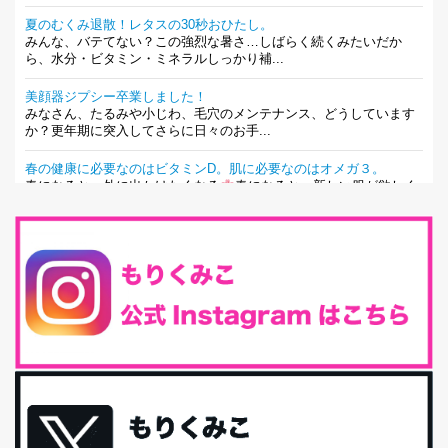
夏のむくみ退散！レタスの30秒おひたし。
みんな、バテてない？この強烈な暑さ…しばらく続くみたいだか
ら、水分・ビタミン・ミネラルしっかり補...
美顔器ジプシー卒業しました！
みなさん、たるみや小じわ、毛穴のメンテナンス、どうしています
か？更年期に突入してさらに日々のお手...
春の健康に必要なのはビタミンD。肌に必要なのはオメガ３。
春になると、外に出かけたくなる
春になると、新しい服が欲しく
なる。春になると、新しい自分になりた...
とにもかくにも現代人に足りないのは水溶性食物繊維！
最近、グラノーラ迷子になっていた私です。が、と〜〜〜っても美
味しくて栄養たっぷりのグラノーラを発...
腸活は「食事」だけだと思っていませんか？私の腸活完全版！
腸内環境を整えることは、健康維持の中でいっちばん大事！だと私
は思っています。 ヒトの免...
iHerb特大セール終了間近！みんな何買う？
最近お風呂上がりの炭酸水をシリカシリカにしているんだけど確か
に髪と爪が丈夫になった気がする。炭酸...