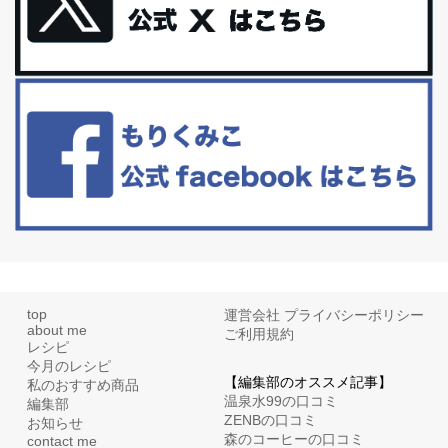
体に優しい、私のふるさと納税５選。
今回は、最近毎回定期的に購入している「楽天ふるさと納税」の返
礼品トップ５を紹介します。今までいろ...
更年期を穏やかに乗りきるために今できる５つのこと。
アラフィフからの体と心の整え方。 私も気づけばアラフィフ、これ
といった更年期症状はまだ...
top
運営会社
プライバシーポリシー
about me
ご利用規約
レシピ
今月のレシピ
【編集部のオススメ記事】
私のおすすめ商品
温泉水99の口コミ
編集部
ZENBの口コミ
お知らせ
森のコーヒーの口コミ
contact me