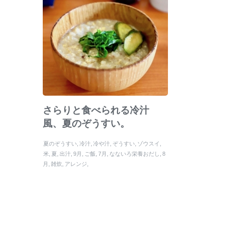
さらりと食べられる冷汁
風、夏のぞうすい。
夏のぞうすい
冷汁
冷や汁
ぞうすい
ゾウスイ
米
夏
出汁
9月
ご飯
7月
なないろ栄養おだし
8
月
雑炊
アレンジ