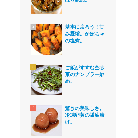
基本に戻ろう！甘
み凝縮。かぼちゃ
の塩煮。
ご飯がすすむ空芯
菜のナンプラー炒
め。
驚きの美味しさ。
冷凍卵黄の醤油漬
け。