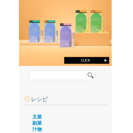
レシピ
主菜
副菜
汁物