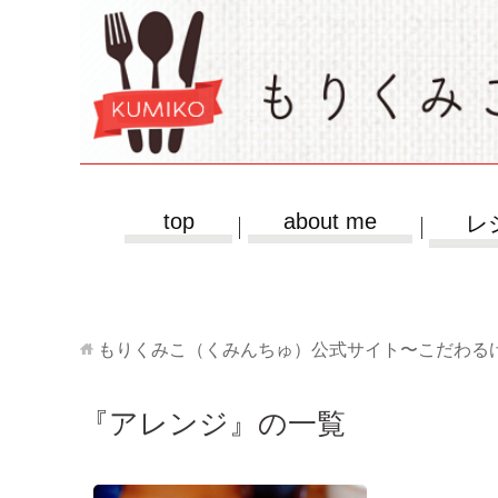
top
about me
レ
もりくみこ（くみんちゅ）公式サイト〜こだわる
『アレンジ』の一覧