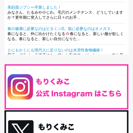
美顔器ジプシー卒業しました！
みなさん、たるみや小じわ、毛穴のメンテナンス、どうしています
か？更年期に突入してさらに日々のお手...
春の健康に必要なのはビタミンD。肌に必要なのはオメガ３。
春になると、外に出かけたくなる
春になると、新しい服が欲しく
なる。春になると、新しい自分になりた...
とにもかくにも現代人に足りないのは水溶性食物繊維！
最近、グラノーラ迷子になっていた私です。が、と〜〜〜っても美
味しくて栄養たっぷりのグラノーラを発...
腸活は「食事」だけだと思っていませんか？私の腸活完全版！
腸内環境を整えることは、健康維持の中でいっちばん大事！だと私
は思っています。 ヒトの免...
iHerb特大セール終了間近！みんな何買う？
最近お風呂上がりの炭酸水をシリカシリカにしているんだけど確か
に髪と爪が丈夫になった気がする。炭酸...
体に優しい、私のふるさと納税５選。
今回は、最近毎回定期的に購入している「楽天ふるさと納税」の返
礼品トップ５を紹介します。今までいろ...