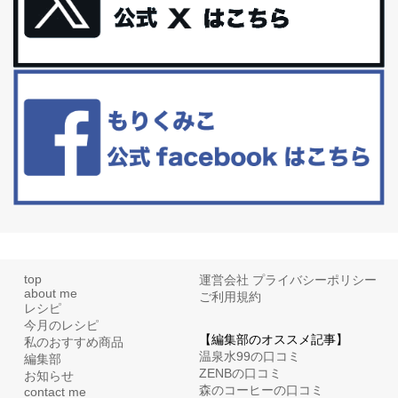
更年期を穏やかに乗りきるために今できる５つのこと。
アラフィフからの体と心の整え方。 私も気づけばアラフィフ、これ
といった更年期症状はまだ...
白髪・美容・免疫力、現代人に足りないのは海藻！
たまに食べたくなる組み合わせ、海苔の佃煮＆チーズトーストにオ
リーブオイルorごま油をたらす。&n...
top
運営会社
プライバシーポリシー
about me
ご利用規約
レシピ
今月のレシピ
【編集部のオススメ記事】
私のおすすめ商品
温泉水99の口コミ
編集部
ZENBの口コミ
お知らせ
森のコーヒーの口コミ
contact me