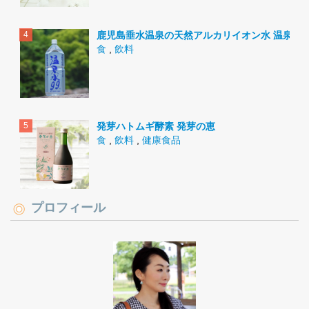
鹿児島垂水温泉の天然アルカリイオン水 温泉水9
食
,
飲料
発芽ハトムギ酵素 発芽の恵
食
,
飲料
,
健康食品
プロフィール