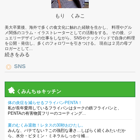
もり くみこ
美大卒業後、海外で多くの食文化に触れた経験を生かし、 料理やグル
メ関係のコラム・イラストレーターとしての活動をする。 その後、ジ
ュエリーデザインの仕事をしながら、SNSやクックパッドで自身の料理
を公開・発信し、多くのフォロワーを引きつける。 現在は２児の母ブ
ロガーとして...
続きをみる
SNS
くみんちゅキッチン
体の炎症を減らせるフライパンPENTA！
私が長年愛用しているフライパンはタークの鉄フライパンと、
PENTAの有害物質フリーのコーティング...
夏のむくみ退散！レタスの30秒おひたし。
みんな、バテてない？この強烈な暑さ…しばらく続くみたいだか
ら、水分・ビタミン・ミネラルしっかり補...