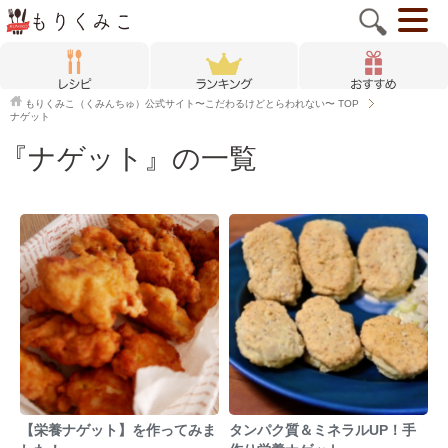
もりくみこ（くみんちゅ）公式サイト〜こだわるけどとらわれない〜
TOP
ナゲット
『ナゲット』の一覧
【栄養ナゲット】を作ってみま
タンパク質＆ミネラルUP！手