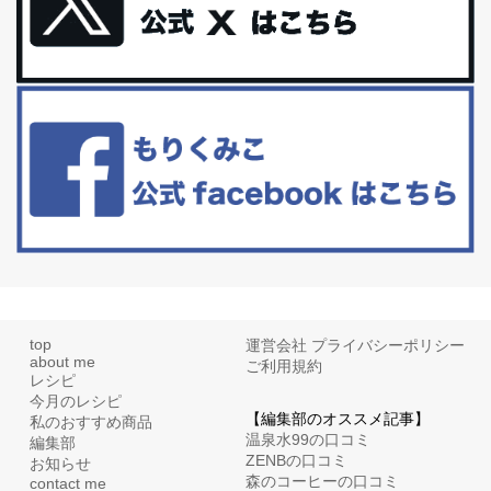
更年期を穏やかに乗りきるために今できる５つのこと。
アラフィフからの体と心の整え方。 私も気づけばアラフィフ、これ
といった更年期症状はまだ...
白髪・美容・免疫力、現代人に足りないのは海藻！
たまに食べたくなる組み合わせ、海苔の佃煮＆チーズトーストにオ
リーブオイルorごま油をたらす。&n...
top
運営会社
プライバシーポリシー
about me
ご利用規約
レシピ
今月のレシピ
【編集部のオススメ記事】
私のおすすめ商品
温泉水99の口コミ
編集部
ZENBの口コミ
お知らせ
森のコーヒーの口コミ
contact me