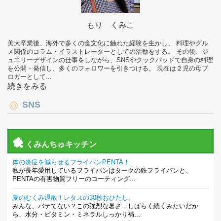
もり くみこ
美大卒業後、海外で多くの食文化に触れた経験を生かし、 料理やグル
メ関係のコラム・イラストレーターとしての活動をする。 その後、ジ
ュエリーデザインの仕事をしながら、SNSやクックパッドで自身の料理
を公開・発信し、多くのフォロワーを引きつける。 現在は２児の母ブ
ロガーとして...
続きをみる
SNS
くみんちゅキッチン
体の炎症を減らせるフライパンPENTA！
私が長年愛用しているフライパンはタークの鉄フライパンと、
PENTAの有害物質フリーのコーティング...
夏のむくみ退散！レタスの30秒おひたし。
みんな、バテてない？この強烈な暑さ…しばらく続くみたいだか
ら、水分・ビタミン・ミネラルしっかり補...