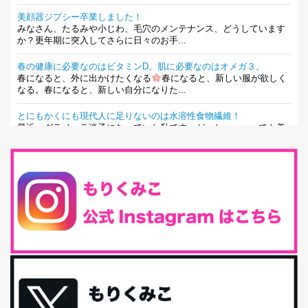
美顔器ジプシー卒業しました！
みなさん、たるみや小じわ、毛穴のメンテナンス、どうしています
か？更年期に突入してさらに日々のお手...
春の健康に必要なのはビタミンD。肌に必要なのはオメガ３。
春になると、外に出かけたくなる
春になると、新しい服が欲しく
なる。春になると、新しい自分になりた...
とにもかくにも現代人に足りないのは水溶性食物繊維！
最近、グラノーラ迷子になっていた私です。が、と〜〜〜っても美
味しくて栄養たっぷりのグラノーラを発...
腸活は「食事」だけだと思っていませんか？私の腸活完全版！
腸内環境を整えることは、健康維持の中でいっちばん大事！だと私
は思っています。 ヒトの免...
iHerb特大セール終了間近！みんな何買う？
最近お風呂上がりの炭酸水をシリカシリカにしているんだけど確か
に髪と爪が丈夫になった気がする。炭酸...
体に優しい、私のふるさと納税５選。
今回は、最近毎回定期的に購入している「楽天ふるさと納税」の返
礼品トップ５を紹介します。今までいろ...