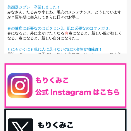
美顔器ジプシー卒業しました！
みなさん、たるみや小じわ、毛穴のメンテナンス、どうしています
か？更年期に突入してさらに日々のお手...
春の健康に必要なのはビタミンD。肌に必要なのはオメガ３。
春になると、外に出かけたくなる
春になると、新しい服が欲しく
なる。春になると、新しい自分になりた...
とにもかくにも現代人に足りないのは水溶性食物繊維！
最近、グラノーラ迷子になっていた私です。が、と〜〜〜っても美
味しくて栄養たっぷりのグラノーラを発...
腸活は「食事」だけだと思っていませんか？私の腸活完全版！
腸内環境を整えることは、健康維持の中でいっちばん大事！だと私
は思っています。 ヒトの免...
iHerb特大セール終了間近！みんな何買う？
最近お風呂上がりの炭酸水をシリカシリカにしているんだけど確か
に髪と爪が丈夫になった気がする。炭酸...
体に優しい、私のふるさと納税５選。
今回は、最近毎回定期的に購入している「楽天ふるさと納税」の返
礼品トップ５を紹介します。今までいろ...