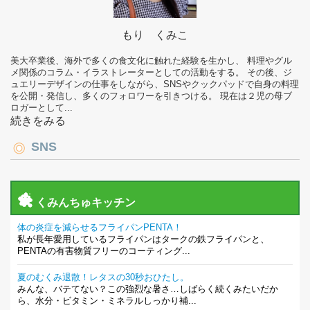
もり くみこ
美大卒業後、海外で多くの食文化に触れた経験を生かし、 料理やグル
メ関係のコラム・イラストレーターとしての活動をする。 その後、ジ
ュエリーデザインの仕事をしながら、SNSやクックパッドで自身の料理
を公開・発信し、多くのフォロワーを引きつける。 現在は２児の母ブ
ロガーとして...
続きをみる
SNS
くみんちゅキッチン
体の炎症を減らせるフライパンPENTA！
私が長年愛用しているフライパンはタークの鉄フライパンと、
PENTAの有害物質フリーのコーティング...
夏のむくみ退散！レタスの30秒おひたし。
みんな、バテてない？この強烈な暑さ…しばらく続くみたいだか
ら、水分・ビタミン・ミネラルしっかり補...