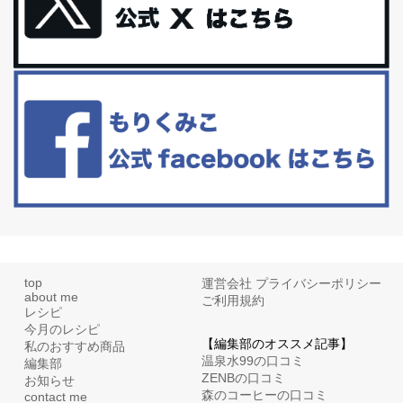
更年期を穏やかに乗りきるために今できる５つのこと。
アラフィフからの体と心の整え方。 私も気づけばアラフィフ、これ
といった更年期症状はまだ...
白髪・美容・免疫力、現代人に足りないのは海藻！
たまに食べたくなる組み合わせ、海苔の佃煮＆チーズトーストにオ
リーブオイルorごま油をたらす。&n...
top
運営会社
プライバシーポリシー
about me
ご利用規約
レシピ
今月のレシピ
【編集部のオススメ記事】
私のおすすめ商品
温泉水99の口コミ
編集部
ZENBの口コミ
お知らせ
森のコーヒーの口コミ
contact me