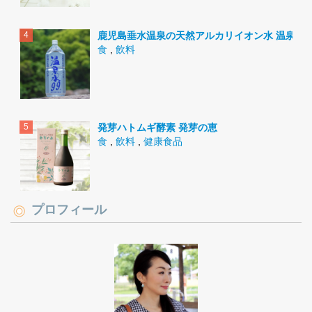
鹿児島垂水温泉の天然アルカリイオン水 温泉水9
食
,
飲料
発芽ハトムギ酵素 発芽の恵
食
,
飲料
,
健康食品
プロフィール