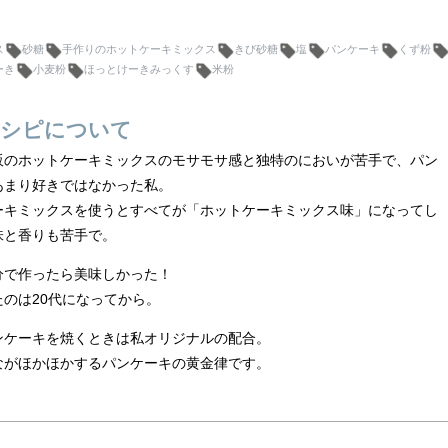
ス
砂糖
手作りのホットケーキミックス
きび砂糖
塩
パンケーキ
くず粉
ーき
小麦粉
ほっとけーきみっくす
米粉
シピについて
販のホットケーキミックスのモサモサ感と独特のにおいが苦手で、パン
あまり好きではなかった私。
ーキミックスを使うとすべてが「ホットケーキミックス味」になってし
味と香りも苦手で。
分で作ったら美味しかった！
たのは20代になってから。
ンケーキを焼くときは私オリジナルの配合。
ながほかほかするパンケーキの黄金律です。