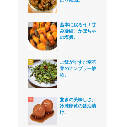
基本に戻ろう！甘
み凝縮。かぼちゃ
の塩煮。
ご飯がすすむ空芯
菜のナンプラー炒
め。
驚きの美味しさ。
冷凍卵黄の醤油漬
け。