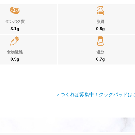
タンパク質
脂質
3.1g
0.8g
食物繊維
塩分
0.9g
0.7g
＞つくれぽ募集中！クックパッドは