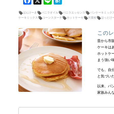
F
X
Li
H
a
n
at
ぱんけーき
バニラオイル
バニラエッセンス
パンケーキミック
c
e
e
ケーキミックス
コーンスターチ
ホットケーキ
片栗粉
ほっとけ
e
n
b
a
このレ
o
昔から市
o
ケーキは
ホットケ
k
まう強い
でも、自
と気づい
以来、パ
家族みん