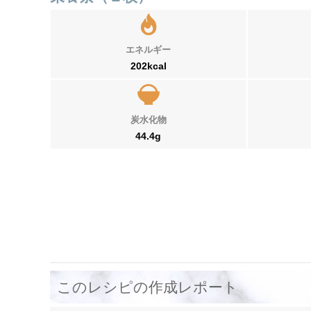
エネルギー
202kcal
炭水化物
44.4g
このレシピの作成レポート