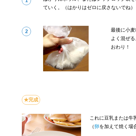
ていく。（はかりはゼロに戻さないでね）
最後に小麦
よく混ぜる
おわり！
これに豆乳または牛乳
（
卵
を加えて焼く場合