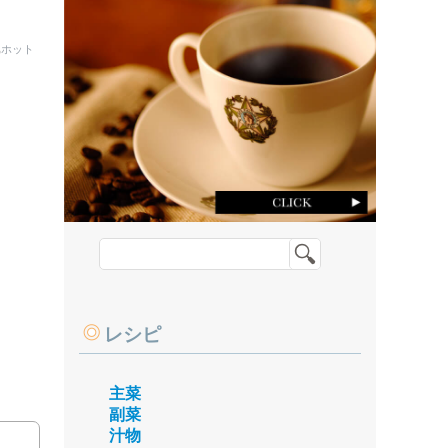
ホット
レシピ
主菜
副菜
汁物