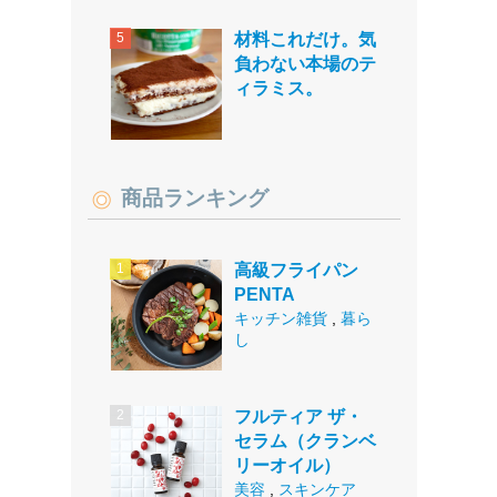
材料これだけ。気
負わない本場のテ
ィラミス。
商品ランキング
高級フライパン
PENTA
キッチン雑貨
,
暮ら
し
フルティア ザ・
セラム（クランベ
リーオイル）
美容
,
スキンケア