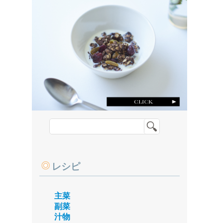
レシピ
主菜
副菜
汁物