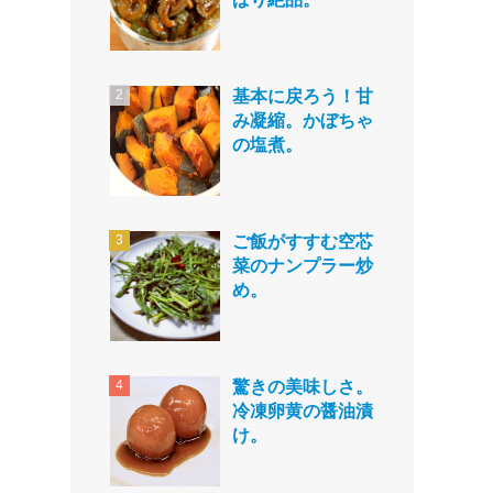
基本に戻ろう！甘
み凝縮。かぼちゃ
の塩煮。
ご飯がすすむ空芯
菜のナンプラー炒
め。
驚きの美味しさ。
冷凍卵黄の醤油漬
け。