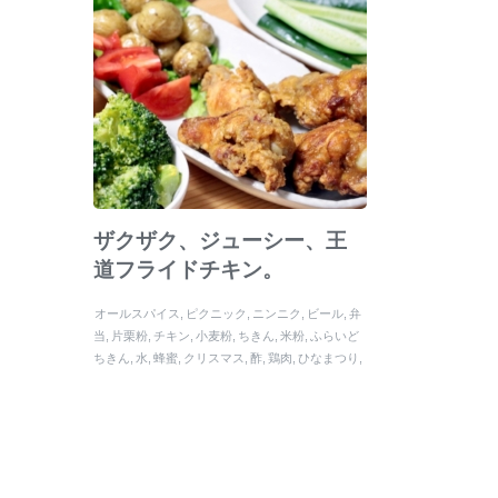
ザクザク、ジューシー、王
道フライドチキン。
オールスパイス
ピクニック
ニンニク
ビール
弁
当
片栗粉
チキン
小麦粉
ちきん
米粉
ふらいど
ちきん
水
蜂蜜
クリスマス
酢
鶏肉
ひなまつり
きび砂糖
ベーキングパウダー
こどもの日
塩
炭
酸水
パーティー
黒胡椒
フライドチキン
父の日
くず粉
ニンニクすりおろし
母の日
コーンスタ
ーチ