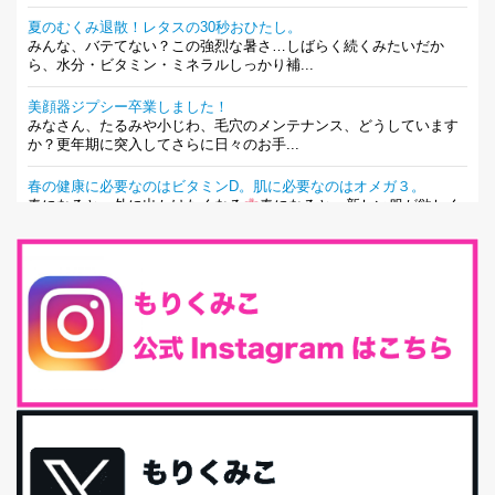
夏のむくみ退散！レタスの30秒おひたし。
みんな、バテてない？この強烈な暑さ…しばらく続くみたいだか
ら、水分・ビタミン・ミネラルしっかり補...
美顔器ジプシー卒業しました！
みなさん、たるみや小じわ、毛穴のメンテナンス、どうしています
か？更年期に突入してさらに日々のお手...
春の健康に必要なのはビタミンD。肌に必要なのはオメガ３。
春になると、外に出かけたくなる
春になると、新しい服が欲しく
なる。春になると、新しい自分になりた...
とにもかくにも現代人に足りないのは水溶性食物繊維！
最近、グラノーラ迷子になっていた私です。が、と〜〜〜っても美
味しくて栄養たっぷりのグラノーラを発...
腸活は「食事」だけだと思っていませんか？私の腸活完全版！
腸内環境を整えることは、健康維持の中でいっちばん大事！だと私
は思っています。 ヒトの免...
iHerb特大セール終了間近！みんな何買う？
最近お風呂上がりの炭酸水をシリカシリカにしているんだけど確か
に髪と爪が丈夫になった気がする。炭酸...