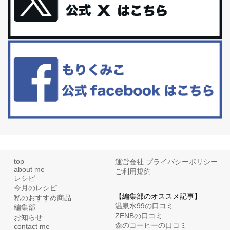
体に優しい、私のふるさと納税５選。
今回は、最近毎回定期的に購入している「楽天ふるさと納税」の返
礼品トップ５を紹介します。今までいろ...
更年期を穏やかに乗りきるために今できる５つのこと。
アラフィフからの体と心の整え方。 私も気づけばアラフィフ、これ
といった更年期症状はまだ...
top
運営会社
プライバシーポリシー
about me
ご利用規約
レシピ
今月のレシピ
【編集部のオススメ記事】
私のおすすめ商品
温泉水99の口コミ
編集部
ZENBの口コミ
お知らせ
森のコーヒーの口コミ
contact me