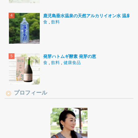
鹿児島垂水温泉の天然アルカリイオン水 温泉水9
食
,
飲料
発芽ハトムギ酵素 発芽の恵
食
,
飲料
,
健康食品
プロフィール