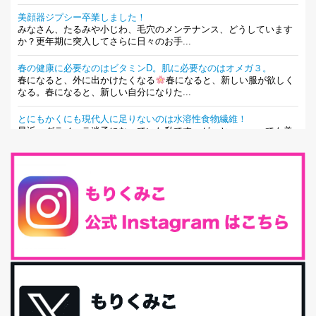
美顔器ジプシー卒業しました！
みなさん、たるみや小じわ、毛穴のメンテナンス、どうしています
か？更年期に突入してさらに日々のお手...
春の健康に必要なのはビタミンD。肌に必要なのはオメガ３。
春になると、外に出かけたくなる
春になると、新しい服が欲しく
なる。春になると、新しい自分になりた...
とにもかくにも現代人に足りないのは水溶性食物繊維！
最近、グラノーラ迷子になっていた私です。が、と〜〜〜っても美
味しくて栄養たっぷりのグラノーラを発...
腸活は「食事」だけだと思っていませんか？私の腸活完全版！
腸内環境を整えることは、健康維持の中でいっちばん大事！だと私
は思っています。 ヒトの免...
iHerb特大セール終了間近！みんな何買う？
最近お風呂上がりの炭酸水をシリカシリカにしているんだけど確か
に髪と爪が丈夫になった気がする。炭酸...
体に優しい、私のふるさと納税５選。
今回は、最近毎回定期的に購入している「楽天ふるさと納税」の返
礼品トップ５を紹介します。今までいろ...