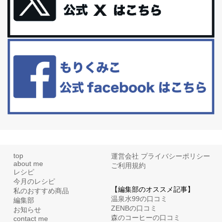
更年期を穏やかに乗りきるために今できる５つのこと。
アラフィフからの体と心の整え方。 私も気づけばアラフィフ、これ
といった更年期症状はまだ...
白髪・美容・免疫力、現代人に足りないのは海藻！
たまに食べたくなる組み合わせ、海苔の佃煮＆チーズトーストにオ
リーブオイルorごま油をたらす。&n...
top
運営会社
プライバシーポリシー
about me
ご利用規約
レシピ
今月のレシピ
【編集部のオススメ記事】
私のおすすめ商品
温泉水99の口コミ
編集部
ZENBの口コミ
お知らせ
森のコーヒーの口コミ
contact me