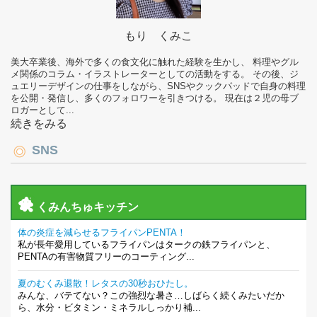
もり くみこ
美大卒業後、海外で多くの食文化に触れた経験を生かし、 料理やグル
メ関係のコラム・イラストレーターとしての活動をする。 その後、ジ
ュエリーデザインの仕事をしながら、SNSやクックパッドで自身の料理
を公開・発信し、多くのフォロワーを引きつける。 現在は２児の母ブ
ロガーとして...
続きをみる
SNS
くみんちゅキッチン
体の炎症を減らせるフライパンPENTA！
私が長年愛用しているフライパンはタークの鉄フライパンと、
PENTAの有害物質フリーのコーティング...
夏のむくみ退散！レタスの30秒おひたし。
みんな、バテてない？この強烈な暑さ…しばらく続くみたいだか
ら、水分・ビタミン・ミネラルしっかり補...