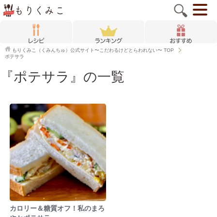
もりくみこ（くみんちゅ）公式サイト〜こだわるけどとらわれない〜
TOP
ポテサラ
『ポテサラ』の一覧
カロリー＆糖質オフ！私のまろ