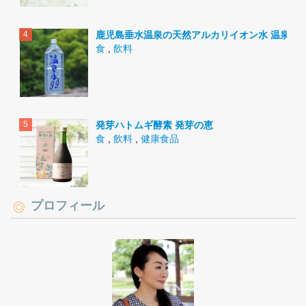
鹿児島垂水温泉の天然アルカリイオン水 温泉水9
食
,
飲料
発芽ハトムギ酵素 発芽の恵
食
,
飲料
,
健康食品
プロフィール