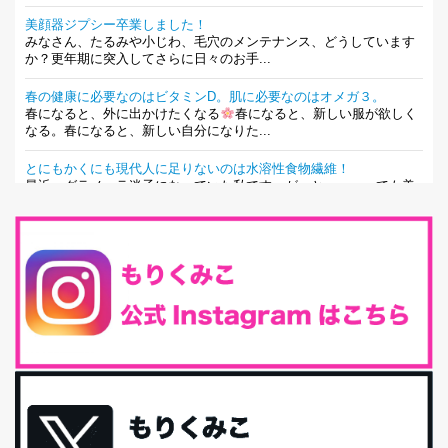
美顔器ジプシー卒業しました！
みなさん、たるみや小じわ、毛穴のメンテナンス、どうしています
か？更年期に突入してさらに日々のお手...
春の健康に必要なのはビタミンD。肌に必要なのはオメガ３。
春になると、外に出かけたくなる
春になると、新しい服が欲しく
なる。春になると、新しい自分になりた...
とにもかくにも現代人に足りないのは水溶性食物繊維！
最近、グラノーラ迷子になっていた私です。が、と〜〜〜っても美
味しくて栄養たっぷりのグラノーラを発...
腸活は「食事」だけだと思っていませんか？私の腸活完全版！
腸内環境を整えることは、健康維持の中でいっちばん大事！だと私
は思っています。 ヒトの免...
iHerb特大セール終了間近！みんな何買う？
最近お風呂上がりの炭酸水をシリカシリカにしているんだけど確か
に髪と爪が丈夫になった気がする。炭酸...
体に優しい、私のふるさと納税５選。
今回は、最近毎回定期的に購入している「楽天ふるさと納税」の返
礼品トップ５を紹介します。今までいろ...