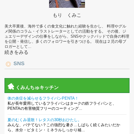
もり くみこ
美大卒業後、海外で多くの食文化に触れた経験を生かし、 料理やグル
メ関係のコラム・イラストレーターとしての活動をする。 その後、ジ
ュエリーデザインの仕事をしながら、SNSやクックパッドで自身の料理
を公開・発信し、多くのフォロワーを引きつける。 現在は２児の母ブ
ロガーとして...
続きをみる
SNS
くみんちゅキッチン
体の炎症を減らせるフライパンPENTA！
私が長年愛用しているフライパンはタークの鉄フライパンと、
PENTAの有害物質フリーのコーティング...
夏のむくみ退散！レタスの30秒おひたし。
みんな、バテてない？この強烈な暑さ…しばらく続くみたいだか
ら、水分・ビタミン・ミネラルしっかり補...