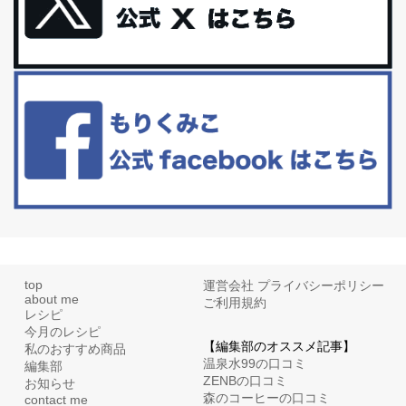
更年期を穏やかに乗りきるために今できる５つのこと。
アラフィフからの体と心の整え方。 私も気づけばアラフィフ、これ
といった更年期症状はまだ...
白髪・美容・免疫力、現代人に足りないのは海藻！
たまに食べたくなる組み合わせ、海苔の佃煮＆チーズトーストにオ
リーブオイルorごま油をたらす。&n...
top
運営会社
プライバシーポリシー
about me
ご利用規約
レシピ
今月のレシピ
【編集部のオススメ記事】
私のおすすめ商品
温泉水99の口コミ
編集部
ZENBの口コミ
お知らせ
森のコーヒーの口コミ
contact me