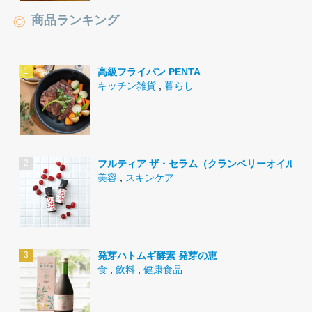
商品ランキング
高級フライパン PENTA
キッチン雑貨
,
暮らし
フルティア ザ・セラム（クランベリーオイル）
美容
,
スキンケア
発芽ハトムギ酵素 発芽の恵
食
,
飲料
,
健康食品