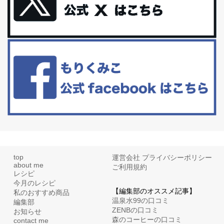
更年期を穏やかに乗りきるために今できる５つのこと。
アラフィフからの体と心の整え方。 私も気づけばアラフィフ、これ
といった更年期症状はまだ...
白髪・美容・免疫力、現代人に足りないのは海藻！
たまに食べたくなる組み合わせ、海苔の佃煮＆チーズトーストにオ
リーブオイルorごま油をたらす。&n...
top
運営会社
プライバシーポリシー
about me
ご利用規約
レシピ
今月のレシピ
【編集部のオススメ記事】
私のおすすめ商品
温泉水99の口コミ
編集部
ZENBの口コミ
お知らせ
森のコーヒーの口コミ
contact me