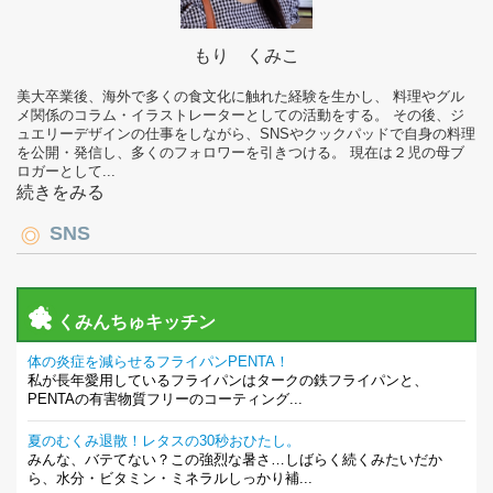
もり くみこ
美大卒業後、海外で多くの食文化に触れた経験を生かし、 料理やグル
メ関係のコラム・イラストレーターとしての活動をする。 その後、ジ
ュエリーデザインの仕事をしながら、SNSやクックパッドで自身の料理
を公開・発信し、多くのフォロワーを引きつける。 現在は２児の母ブ
ロガーとして...
続きをみる
SNS
くみんちゅキッチン
体の炎症を減らせるフライパンPENTA！
私が長年愛用しているフライパンはタークの鉄フライパンと、
PENTAの有害物質フリーのコーティング...
夏のむくみ退散！レタスの30秒おひたし。
みんな、バテてない？この強烈な暑さ…しばらく続くみたいだか
ら、水分・ビタミン・ミネラルしっかり補...