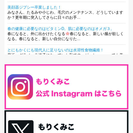
美顔器ジプシー卒業しました！
みなさん、たるみや小じわ、毛穴のメンテナンス、どうしています
か？更年期に突入してさらに日々のお手...
春の健康に必要なのはビタミンD。肌に必要なのはオメガ３。
春になると、外に出かけたくなる
春になると、新しい服が欲しく
なる。春になると、新しい自分になりた...
とにもかくにも現代人に足りないのは水溶性食物繊維！
最近、グラノーラ迷子になっていた私です。が、と〜〜〜っても美
味しくて栄養たっぷりのグラノーラを発...
腸活は「食事」だけだと思っていませんか？私の腸活完全版！
腸内環境を整えることは、健康維持の中でいっちばん大事！だと私
は思っています。 ヒトの免...
iHerb特大セール終了間近！みんな何買う？
最近お風呂上がりの炭酸水をシリカシリカにしているんだけど確か
に髪と爪が丈夫になった気がする。炭酸...
体に優しい、私のふるさと納税５選。
今回は、最近毎回定期的に購入している「楽天ふるさと納税」の返
礼品トップ５を紹介します。今までいろ...