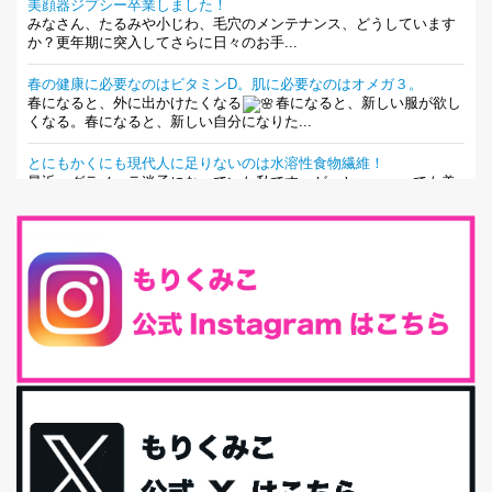
美顔器ジプシー卒業しました！
みなさん、たるみや小じわ、毛穴のメンテナンス、どうしています
か？更年期に突入してさらに日々のお手...
春の健康に必要なのはビタミンD。肌に必要なのはオメガ３。
春になると、外に出かけたくなる
春になると、新しい服が欲し
くなる。春になると、新しい自分になりた...
とにもかくにも現代人に足りないのは水溶性食物繊維！
最近、グラノーラ迷子になっていた私です。が、と〜〜〜っても美
味しくて栄養たっぷりのグラノーラを発...
腸活は「食事」だけだと思っていませんか？私の腸活完全版！
腸内環境を整えることは、健康維持の中でいっちばん大事！だと私
は思っています。 ヒトの免...
iHerb特大セール終了間近！みんな何買う？
最近お風呂上がりの炭酸水をシリカシリカにしているんだけど確か
に髪と爪が丈夫になった気がする。炭酸...
体に優しい、私のふるさと納税５選。
今回は、最近毎回定期的に購入している「楽天ふるさと納税」の返
礼品トップ５を紹介します。今までいろ...
更年期を穏やかに乗りきるために今できる５つのこと。