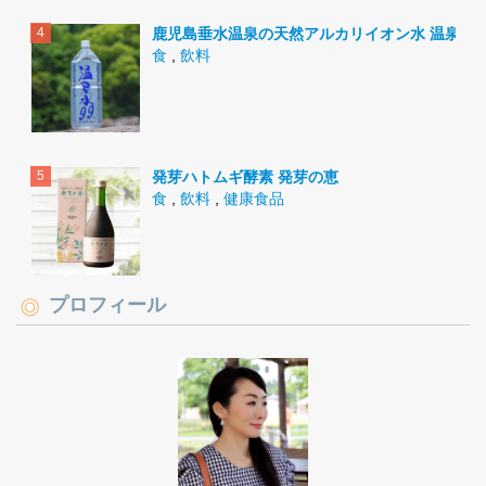
鹿児島垂水温泉の天然アルカリイオン水 温泉水9
食
,
飲料
発芽ハトムギ酵素 発芽の恵
食
,
飲料
,
健康食品
プロフィール