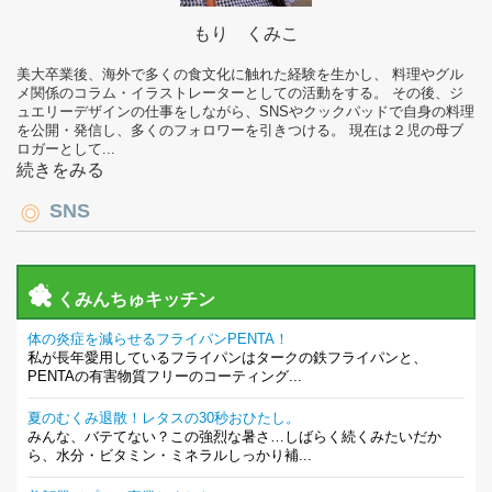
もり くみこ
美大卒業後、海外で多くの食文化に触れた経験を生かし、 料理やグル
メ関係のコラム・イラストレーターとしての活動をする。 その後、ジ
ュエリーデザインの仕事をしながら、SNSやクックパッドで自身の料理
を公開・発信し、多くのフォロワーを引きつける。 現在は２児の母ブ
ロガーとして...
続きをみる
SNS
くみんちゅキッチン
体の炎症を減らせるフライパンPENTA！
私が長年愛用しているフライパンはタークの鉄フライパンと、
PENTAの有害物質フリーのコーティング...
夏のむくみ退散！レタスの30秒おひたし。
みんな、バテてない？この強烈な暑さ…しばらく続くみたいだか
ら、水分・ビタミン・ミネラルしっかり補...