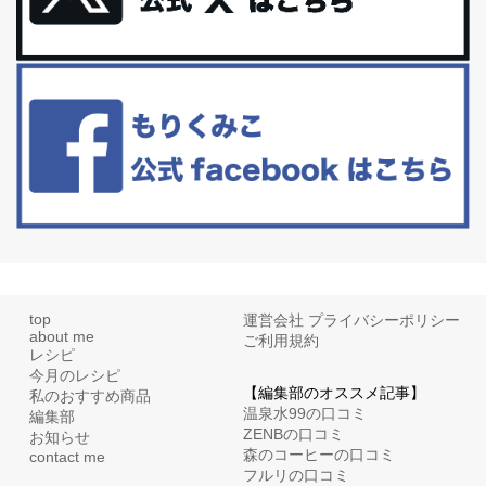
アラフィフからの体と心の整え方。 私も気づけばアラフィフ、これ
といった更年期症状はまだ...
白髪・美容・免疫力、現代人に足りないのは海藻！
たまに食べたくなる組み合わせ、海苔の佃煮＆チーズトーストにオ
リーブオイルorごま油をたらす。&n...
top
運営会社
プライバシーポリシー
about me
ご利用規約
レシピ
今月のレシピ
【編集部のオススメ記事】
私のおすすめ商品
温泉水99の口コミ
編集部
ZENBの口コミ
お知らせ
森のコーヒーの口コミ
contact me
フルリの口コミ