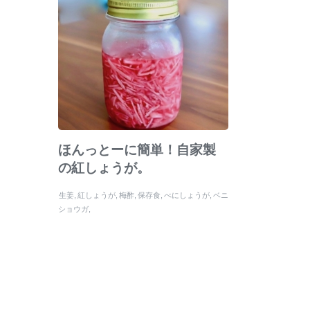
ほんっとーに簡単！自家製
の紅しょうが。
生姜
紅しょうが
梅酢
保存食
べにしょうが
ベニ
ショウガ