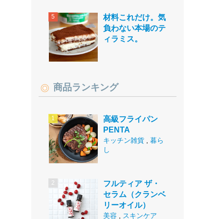
材料これだけ。気
負わない本場のテ
ィラミス。
商品ランキング
高級フライパン
PENTA
キッチン雑貨
,
暮ら
し
フルティア ザ・
セラム（クランベ
リーオイル）
美容
,
スキンケア