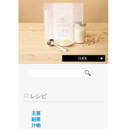
レシピ
主菜
副菜
汁物