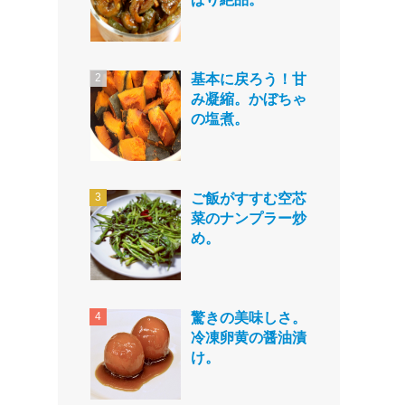
基本に戻ろう！甘
み凝縮。かぼちゃ
の塩煮。
ご飯がすすむ空芯
菜のナンプラー炒
め。
驚きの美味しさ。
冷凍卵黄の醤油漬
け。