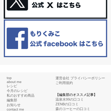
体に優しい、私のふるさと納税５選。
今回は、最近毎回定期的に購入している「楽天ふるさと納税」の返
礼品トップ５を紹介します。今までいろ...
更年期を穏やかに乗りきるために今できる５つのこと。
アラフィフからの体と心の整え方。 私も気づけばアラフィフ、これ
といった更年期症状はまだ...
top
運営会社
プライバシーポリシー
about me
ご利用規約
レシピ
今月のレシピ
【編集部のオススメ記事】
私のおすすめ商品
温泉水99の口コミ
編集部
ZENBの口コミ
お知らせ
森のコーヒーの口コミ
contact me