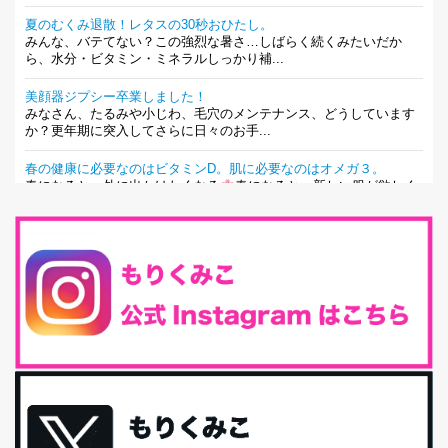
夏のむくみ退散！レタスの30秒おひたし。
みんな、バテてない？この強烈な暑さ…しばらく続くみたいだか
ら、水分・ビタミン・ミネラルしっかり補...
美顔器ジプシー卒業しました！
みなさん、たるみや小じわ、毛穴のメンテナンス、どうしています
か？更年期に突入してさらに日々のお手...
春の健康に必要なのはビタミンD。肌に必要なのはオメガ３。
春になると、外に出かけたくなる
春になると、新しい服が欲しく
なる。春になると、新しい自分になりた...
とにもかくにも現代人に足りないのは水溶性食物繊維！
最近、グラノーラ迷子になっていた私です。が、と〜〜〜っても美
味しくて栄養たっぷりのグラノーラを発...
腸活は「食事」だけだと思っていませんか？私の腸活完全版！
腸内環境を整えることは、健康維持の中でいっちばん大事！だと私
は思っています。 ヒトの免...
iHerb特大セール終了間近！みんな何買う？
最近お風呂上がりの炭酸水をシリカシリカにしているんだけど確か
に髪と爪が丈夫になった気がする。炭酸...