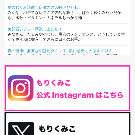
夏のむくみ退散！レタスの30秒おひたし。
みんな、バテてない？この強烈な暑さ…しばらく続くみたいだか
ら、水分・ビタミン・ミネラルしっかり補...
美顔器ジプシー卒業しました！
みなさん、たるみや小じわ、毛穴のメンテナンス、どうしています
か？更年期に突入してさらに日々のお手...
春の健康に必要なのはビタミンD。肌に必要なのはオメガ３。
春になると、外に出かけたくなる
春になると、新しい服が欲しく
なる。春になると、新しい自分になりた...
とにもかくにも現代人に足りないのは水溶性食物繊維！
最近、グラノーラ迷子になっていた私です。が、と〜〜〜っても美
味しくて栄養たっぷりのグラノーラを発...
腸活は「食事」だけだと思っていませんか？私の腸活完全版！
腸内環境を整えることは、健康維持の中でいっちばん大事！だと私
は思っています。 ヒトの免...
iHerb特大セール終了間近！みんな何買う？
最近お風呂上がりの炭酸水をシリカシリカにしているんだけど確か
に髪と爪が丈夫になった気がする。炭酸...