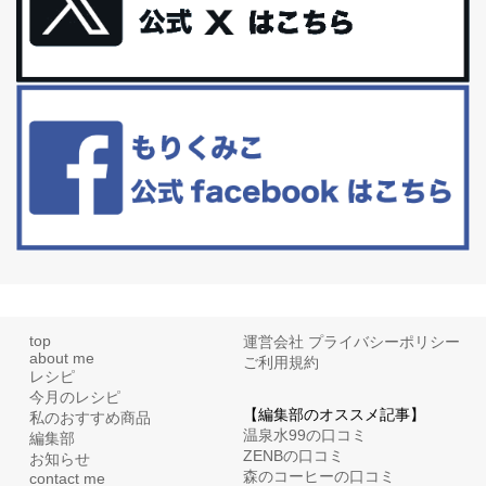
体に優しい、私のふるさと納税５選。
今回は、最近毎回定期的に購入している「楽天ふるさと納税」の返
礼品トップ５を紹介します。今までいろ...
更年期を穏やかに乗りきるために今できる５つのこと。
アラフィフからの体と心の整え方。 私も気づけばアラフィフ、これ
といった更年期症状はまだ...
top
運営会社
プライバシーポリシー
about me
ご利用規約
レシピ
今月のレシピ
【編集部のオススメ記事】
私のおすすめ商品
温泉水99の口コミ
編集部
ZENBの口コミ
お知らせ
森のコーヒーの口コミ
contact me