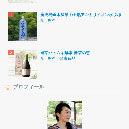
鹿児島垂水温泉の天然アルカリイオン水 温泉水9
食
,
飲料
発芽ハトムギ酵素 発芽の恵
食
,
飲料
,
健康食品
プロフィール