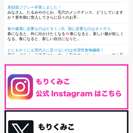
美顔器ジプシー卒業しました！
みなさん、たるみや小じわ、毛穴のメンテナンス、どうしています
か？更年期に突入してさらに日々のお手...
春の健康に必要なのはビタミンD。肌に必要なのはオメガ３。
春になると、外に出かけたくなる
春になると、新しい服が欲しく
なる。春になると、新しい自分になりた...
とにもかくにも現代人に足りないのは水溶性食物繊維！
最近、グラノーラ迷子になっていた私です。が、と〜〜〜っても美
味しくて栄養たっぷりのグラノーラを発...
腸活は「食事」だけだと思っていませんか？私の腸活完全版！
腸内環境を整えることは、健康維持の中でいっちばん大事！だと私
は思っています。 ヒトの免...
iHerb特大セール終了間近！みんな何買う？
最近お風呂上がりの炭酸水をシリカシリカにしているんだけど確か
に髪と爪が丈夫になった気がする。炭酸...
体に優しい、私のふるさと納税５選。
今回は、最近毎回定期的に購入している「楽天ふるさと納税」の返
礼品トップ５を紹介します。今までいろ...