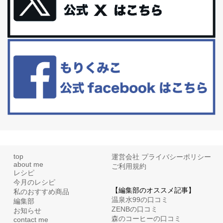
更年期を穏やかに乗りきるために今できる５つのこと。
アラフィフからの体と心の整え方。 私も気づけばアラフィフ、これ
といった更年期症状はまだ...
白髪・美容・免疫力、現代人に足りないのは海藻！
たまに食べたくなる組み合わせ、海苔の佃煮＆チーズトーストにオ
リーブオイルorごま油をたらす。&n...
top
運営会社
プライバシーポリシー
about me
ご利用規約
レシピ
今月のレシピ
【編集部のオススメ記事】
私のおすすめ商品
温泉水99の口コミ
編集部
ZENBの口コミ
お知らせ
森のコーヒーの口コミ
contact me