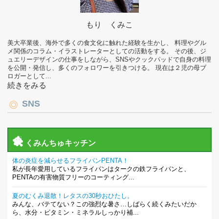
もり くみこ
美大卒業後、海外で多くの食文化に触れた経験を生かし、 料理やグル
メ関係のコラム・イラストレーターとしての活動をする。 その後、ジ
ュエリーデザインの仕事をしながら、SNSやクックパッドで自身の料理
を公開・発信し、多くのフォロワーを引きつける。 現在は２児の母ブ
ロガーとして...
続きをみる
SNS
くみんちゅキッチン
体の炎症を減らせるフライパンPENTA！
私が長年愛用しているフライパンはタークの鉄フライパンと、
PENTAの有害物質フリーのコーティング...
夏のむくみ退散！レタスの30秒おひたし。
みんな、バテてない？この強烈な暑さ…しばらく続くみたいだか
ら、水分・ビタミン・ミネラルしっかり補...