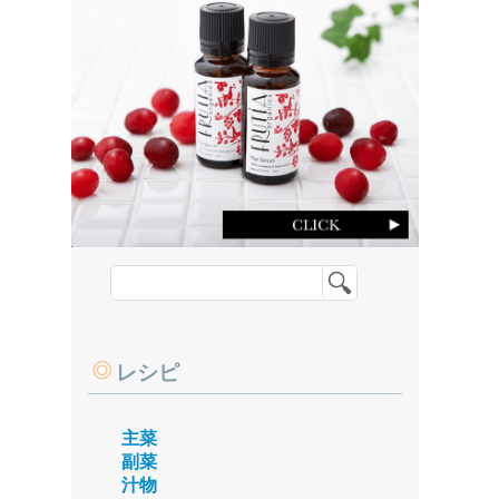
レシピ
主菜
副菜
汁物