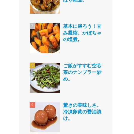
基本に戻ろう！甘
み凝縮。かぼちゃ
の塩煮。
ご飯がすすむ空芯
菜のナンプラー炒
め。
驚きの美味しさ。
冷凍卵黄の醤油漬
け。