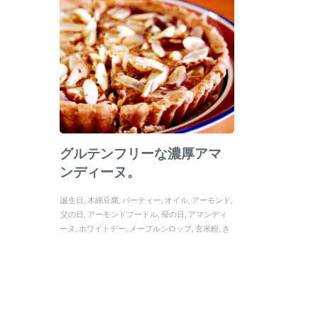
グルテンフリーな濃厚アマ
ンディーヌ。
誕生日
木綿豆腐
パーティー
オイル
アーモンド
父の日
アーモンドプードル
母の日
アマンディ
ーヌ
ホワイトデー
メープルシロップ
玄米粉
き
び砂糖
くず粉片栗粉
塩
米粉
バニラエッセンス
バレンタイン
ココナッツオイル
あまんでぃーぬ
蜂蜜