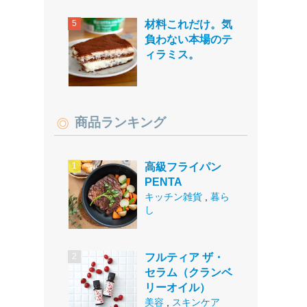
材料これだけ。気
負わない本場のテ
ィラミス。
商品ランキング
高級フライパン
PENTA
キッチン雑貨
,
暮ら
し
フルティア ザ・
セラム（クランベ
リーオイル）
美容
,
スキンケア