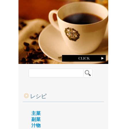
レシピ
主菜
副菜
汁物