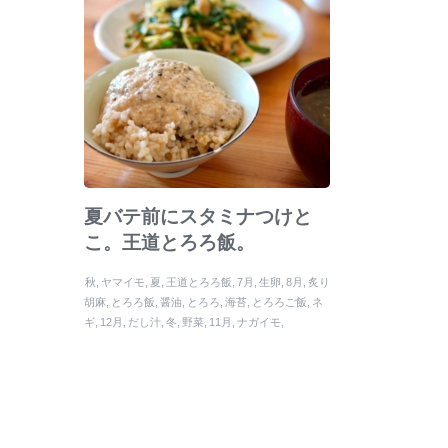
夏バテ前にスタミナつけと
こ。王道とろろ飯。
秋
ヤマイモ
夏
王道とろろ飯
7月
生卵
8月
炙り
胡麻
とろろ飯
醤油
とろろ
海苔
とろろご飯
ネ
ギ
12月
だし汁
冬
野菜
11月
ナガイモ