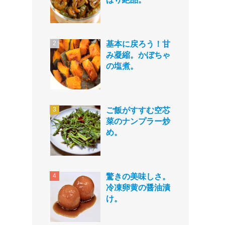
基本に戻ろう！甘
み凝縮。かぼちゃ
の塩煮。
ご飯がすすむ空芯
菜のナンプラー炒
め。
驚きの美味しさ。
冷凍卵黄の醤油漬
け。