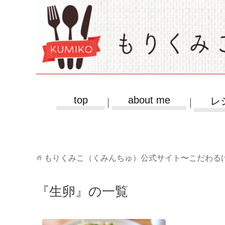
top
about me
レ
もりくみこ（くみんちゅ）公式サイト〜こだわる
『生卵』の一覧