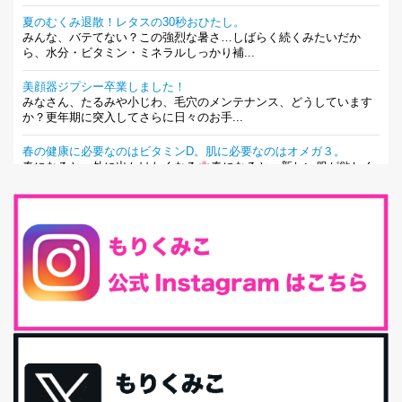
夏のむくみ退散！レタスの30秒おひたし。
みんな、バテてない？この強烈な暑さ…しばらく続くみたいだか
ら、水分・ビタミン・ミネラルしっかり補...
美顔器ジプシー卒業しました！
みなさん、たるみや小じわ、毛穴のメンテナンス、どうしています
か？更年期に突入してさらに日々のお手...
春の健康に必要なのはビタミンD。肌に必要なのはオメガ３。
春になると、外に出かけたくなる
春になると、新しい服が欲しく
なる。春になると、新しい自分になりた...
とにもかくにも現代人に足りないのは水溶性食物繊維！
最近、グラノーラ迷子になっていた私です。が、と〜〜〜っても美
味しくて栄養たっぷりのグラノーラを発...
腸活は「食事」だけだと思っていませんか？私の腸活完全版！
腸内環境を整えることは、健康維持の中でいっちばん大事！だと私
は思っています。 ヒトの免...
iHerb特大セール終了間近！みんな何買う？
最近お風呂上がりの炭酸水をシリカシリカにしているんだけど確か
に髪と爪が丈夫になった気がする。炭酸...