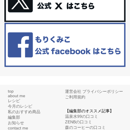
体に優しい、私のふるさと納税５選。
今回は、最近毎回定期的に購入している「楽天ふるさと納税」の返
礼品トップ５を紹介します。今までいろ...
更年期を穏やかに乗りきるために今できる５つのこと。
アラフィフからの体と心の整え方。 私も気づけばアラフィフ、これ
といった更年期症状はまだ...
top
運営会社
プライバシーポリシー
about me
ご利用規約
レシピ
今月のレシピ
【編集部のオススメ記事】
私のおすすめ商品
温泉水99の口コミ
編集部
ZENBの口コミ
お知らせ
森のコーヒーの口コミ
contact me