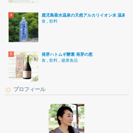
鹿児島垂水温泉の天然アルカリイオン水 温泉水9
食
,
飲料
発芽ハトムギ酵素 発芽の恵
食
,
飲料
,
健康食品
プロフィール