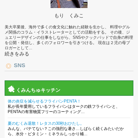
もり くみこ
美大卒業後、海外で多くの食文化に触れた経験を生かし、 料理やグル
メ関係のコラム・イラストレーターとしての活動をする。 その後、ジ
ュエリーデザインの仕事をしながら、SNSやクックパッドで自身の料理
を公開・発信し、多くのフォロワーを引きつける。 現在は２児の母ブ
ロガーとして...
続きをみる
SNS
くみんちゅキッチン
体の炎症を減らせるフライパンPENTA！
私が長年愛用しているフライパンはタークの鉄フライパンと、
PENTAの有害物質フリーのコーティング...
夏のむくみ退散！レタスの30秒おひたし。
みんな、バテてない？この強烈な暑さ…しばらく続くみたいだか
ら、水分・ビタミン・ミネラルしっかり補...