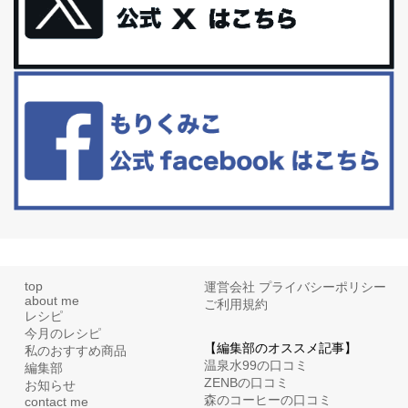
更年期を穏やかに乗りきるために今できる５つのこと。
アラフィフからの体と心の整え方。 私も気づけばアラフィフ、これ
といった更年期症状はまだ...
白髪・美容・免疫力、現代人に足りないのは海藻！
たまに食べたくなる組み合わせ、海苔の佃煮＆チーズトーストにオ
リーブオイルorごま油をたらす。&n...
top
運営会社
プライバシーポリシー
about me
ご利用規約
レシピ
今月のレシピ
【編集部のオススメ記事】
私のおすすめ商品
温泉水99の口コミ
編集部
ZENBの口コミ
お知らせ
森のコーヒーの口コミ
contact me