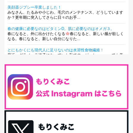
美顔器ジプシー卒業しました！
みなさん、たるみや小じわ、毛穴のメンテナンス、どうしています
か？更年期に突入してさらに日々のお手...
春の健康に必要なのはビタミンD。肌に必要なのはオメガ３。
春になると、外に出かけたくなる
春になると、新しい服が欲しく
なる。春になると、新しい自分になりた...
とにもかくにも現代人に足りないのは水溶性食物繊維！
最近、グラノーラ迷子になっていた私です。が、と〜〜〜っても美
味しくて栄養たっぷりのグラノーラを発...
腸活は「食事」だけだと思っていませんか？私の腸活完全版！
腸内環境を整えることは、健康維持の中でいっちばん大事！だと私
は思っています。 ヒトの免...
iHerb特大セール終了間近！みんな何買う？
最近お風呂上がりの炭酸水をシリカシリカにしているんだけど確か
に髪と爪が丈夫になった気がする。炭酸...
体に優しい、私のふるさと納税５選。
今回は、最近毎回定期的に購入している「楽天ふるさと納税」の返
礼品トップ５を紹介します。今までいろ...