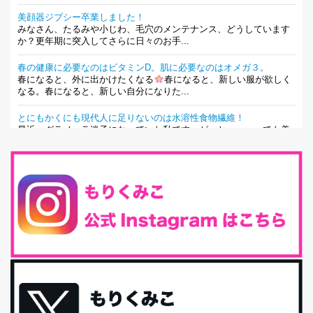
美顔器ジプシー卒業しました！
みなさん、たるみや小じわ、毛穴のメンテナンス、どうしています
か？更年期に突入してさらに日々のお手...
春の健康に必要なのはビタミンD。肌に必要なのはオメガ３。
春になると、外に出かけたくなる
春になると、新しい服が欲しく
なる。春になると、新しい自分になりた...
とにもかくにも現代人に足りないのは水溶性食物繊維！
最近、グラノーラ迷子になっていた私です。が、と〜〜〜っても美
味しくて栄養たっぷりのグラノーラを発...
腸活は「食事」だけだと思っていませんか？私の腸活完全版！
腸内環境を整えることは、健康維持の中でいっちばん大事！だと私
は思っています。 ヒトの免...
iHerb特大セール終了間近！みんな何買う？
最近お風呂上がりの炭酸水をシリカシリカにしているんだけど確か
に髪と爪が丈夫になった気がする。炭酸...
体に優しい、私のふるさと納税５選。
今回は、最近毎回定期的に購入している「楽天ふるさと納税」の返
礼品トップ５を紹介します。今までいろ...