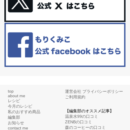
更年期を穏やかに乗りきるために今できる５つのこと。
アラフィフからの体と心の整え方。 私も気づけばアラフィフ、これ
といった更年期症状はまだ...
白髪・美容・免疫力、現代人に足りないのは海藻！
たまに食べたくなる組み合わせ、海苔の佃煮＆チーズトーストにオ
リーブオイルorごま油をたらす。&n...
top
運営会社
プライバシーポリシー
about me
ご利用規約
レシピ
今月のレシピ
【編集部のオススメ記事】
私のおすすめ商品
温泉水99の口コミ
編集部
ZENBの口コミ
お知らせ
森のコーヒーの口コミ
contact me