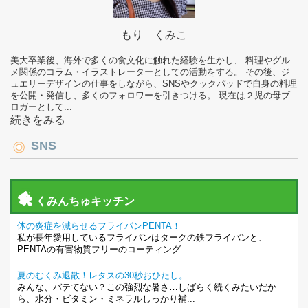
もり くみこ
美大卒業後、海外で多くの食文化に触れた経験を生かし、 料理やグル
メ関係のコラム・イラストレーターとしての活動をする。 その後、ジ
ュエリーデザインの仕事をしながら、SNSやクックパッドで自身の料理
を公開・発信し、多くのフォロワーを引きつける。 現在は２児の母ブ
ロガーとして...
続きをみる
SNS
くみんちゅキッチン
体の炎症を減らせるフライパンPENTA！
私が長年愛用しているフライパンはタークの鉄フライパンと、
PENTAの有害物質フリーのコーティング...
夏のむくみ退散！レタスの30秒おひたし。
みんな、バテてない？この強烈な暑さ…しばらく続くみたいだか
ら、水分・ビタミン・ミネラルしっかり補...