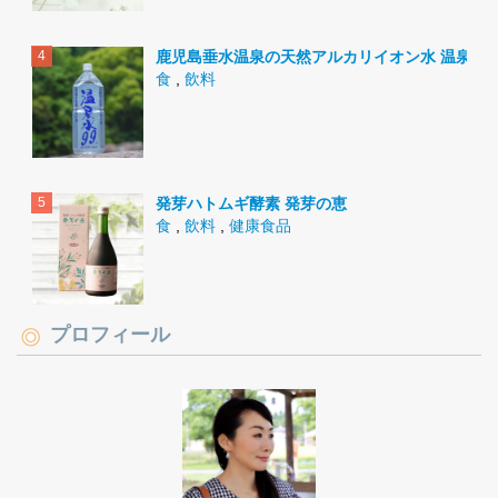
鹿児島垂水温泉の天然アルカリイオン水 温泉水9
食
,
飲料
発芽ハトムギ酵素 発芽の恵
食
,
飲料
,
健康食品
プロフィール