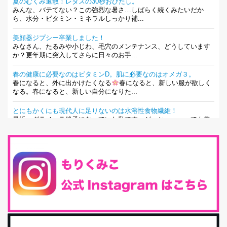
夏のむくみ退散！レタスの30秒おひたし。
みんな、バテてない？この強烈な暑さ…しばらく続くみたいだか
ら、水分・ビタミン・ミネラルしっかり補...
美顔器ジプシー卒業しました！
みなさん、たるみや小じわ、毛穴のメンテナンス、どうしています
か？更年期に突入してさらに日々のお手...
春の健康に必要なのはビタミンD。肌に必要なのはオメガ３。
春になると、外に出かけたくなる
春になると、新しい服が欲しく
なる。春になると、新しい自分になりた...
とにもかくにも現代人に足りないのは水溶性食物繊維！
最近、グラノーラ迷子になっていた私です。が、と〜〜〜っても美
味しくて栄養たっぷりのグラノーラを発...
腸活は「食事」だけだと思っていませんか？私の腸活完全版！
腸内環境を整えることは、健康維持の中でいっちばん大事！だと私
は思っています。 ヒトの免...
iHerb特大セール終了間近！みんな何買う？
最近お風呂上がりの炭酸水をシリカシリカにしているんだけど確か
に髪と爪が丈夫になった気がする。炭酸...
体に優しい、私のふるさと納税５選。