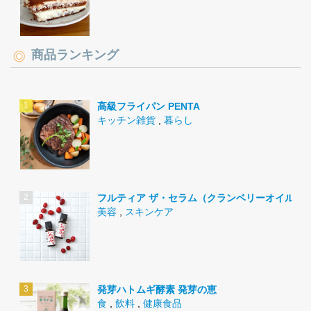
商品ランキング
高級フライパン PENTA
キッチン雑貨
,
暮らし
フルティア ザ・セラム（クランベリーオイル）
美容
,
スキンケア
発芽ハトムギ酵素 発芽の恵
食
,
飲料
,
健康食品