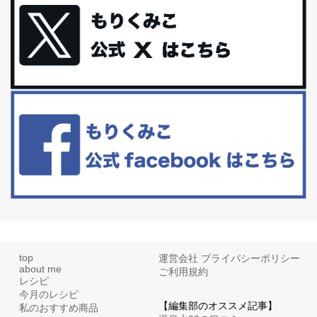
今回は、最近毎回定期的に購入している「楽天ふるさと納税」の返
礼品トップ５を紹介します。今までいろ...
更年期を穏やかに乗りきるために今できる５つのこと。
アラフィフからの体と心の整え方。 私も気づけばアラフィフ、これ
といった更年期症状はまだ...
白髪・美容・免疫力、現代人に足りないのは海藻！
たまに食べたくなる組み合わせ、海苔の佃煮＆チーズトーストにオ
リーブオイルorごま油をたらす。&n...
top
運営会社
プライバシーポリシー
about me
ご利用規約
レシピ
今月のレシピ
【編集部のオススメ記事】
私のおすすめ商品