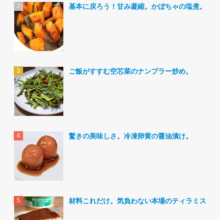
基本に戻ろう！甘み凝縮。かぼちゃの塩煮。
ご飯がすすむ空芯菜のナンプラー炒め。
驚きの美味しさ。冷凍卵黄の醤油漬け。
材料これだけ。気負わない本場のティラミス。