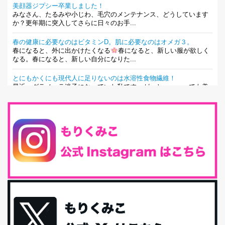
美顔器ジプシー卒業しました！
みなさん、たるみや小じわ、毛穴のメンテナンス、どうしています
か？更年期に突入してさらに日々のお手...
春の健康に必要なのはビタミンD。肌に必要なのはオメガ３。
春になると、外に出かけたくなる
春になると、新しい服が欲しく
なる。春になると、新しい自分になりた...
とにもかくにも現代人に足りないのは水溶性食物繊維！
最近、グラノーラ迷子になっていた私です。が、と〜〜〜っても美
味しくて栄養たっぷりのグラノーラを発...
腸活は「食事」だけだと思っていませんか？私の腸活完全版！
腸内環境を整えることは、健康維持の中でいっちばん大事！だと私
は思っています。 ヒトの免...
iHerb特大セール終了間近！みんな何買う？
最近お風呂上がりの炭酸水をシリカシリカにしているんだけど確か
に髪と爪が丈夫になった気がする。炭酸...
体に優しい、私のふるさと納税５選。
今回は、最近毎回定期的に購入している「楽天ふるさと納税」の返
礼品トップ５を紹介します。今までいろ...
更年期を穏やかに乗りきるために今できる５つのこと。