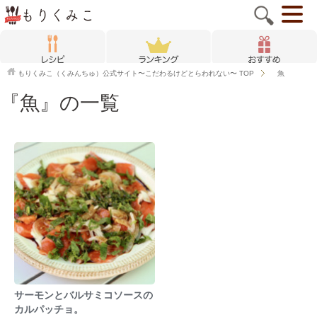
もりくみこ（くみんちゅ）公式サイト〜こだわるけどとらわれない〜
TOP
魚
『魚』の一覧
サーモンとバルサミコソースの
カルパッチョ。