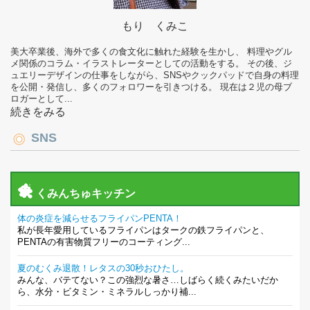
もり くみこ
美大卒業後、海外で多くの食文化に触れた経験を生かし、 料理やグル
メ関係のコラム・イラストレーターとしての活動をする。 その後、ジ
ュエリーデザインの仕事をしながら、SNSやクックパッドで自身の料理
を公開・発信し、多くのフォロワーを引きつける。 現在は２児の母ブ
ロガーとして...
続きをみる
SNS
くみんちゅキッチン
体の炎症を減らせるフライパンPENTA！
私が長年愛用しているフライパンはタークの鉄フライパンと、
PENTAの有害物質フリーのコーティング...
夏のむくみ退散！レタスの30秒おひたし。
みんな、バテてない？この強烈な暑さ…しばらく続くみたいだか
ら、水分・ビタミン・ミネラルしっかり補...