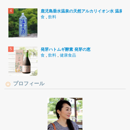
鹿児島垂水温泉の天然アルカリイオン水 温泉水9
食
,
飲料
発芽ハトムギ酵素 発芽の恵
食
,
飲料
,
健康食品
プロフィール