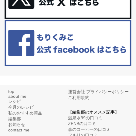
アラフィフからの体と心の整え方。 私も気づけばアラフィフ、これ
といった更年期症状はまだ...
白髪・美容・免疫力、現代人に足りないのは海藻！
たまに食べたくなる組み合わせ、海苔の佃煮＆チーズトーストにオ
リーブオイルorごま油をたらす。&n...
top
運営会社
プライバシーポリシー
about me
ご利用規約
レシピ
今月のレシピ
【編集部のオススメ記事】
私のおすすめ商品
温泉水99の口コミ
編集部
ZENBの口コミ
お知らせ
森のコーヒーの口コミ
contact me
フルリの口コミ