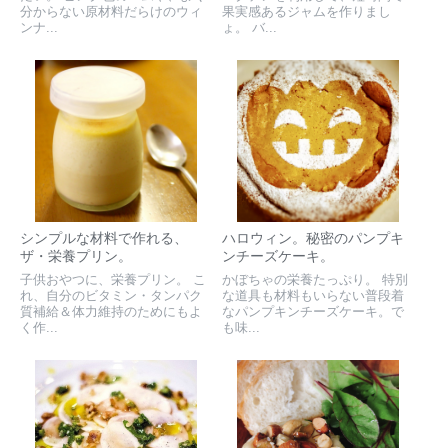
分からない原材料だらけのウィ
果実感あるジャムを作りまし
ンナ...
ょ。 バ...
シンプルな材料で作れる、
ハロウィン。秘密のパンプキ
ザ・栄養プリン。
ンチーズケーキ。
子供おやつに、栄養プリン。 こ
かぼちゃの栄養たっぷり。 特別
れ、自分のビタミン・タンパク
な道具も材料もいらない普段着
質補給＆体力維持のためにもよ
なパンプキンチーズケーキ。で
く作...
も味...