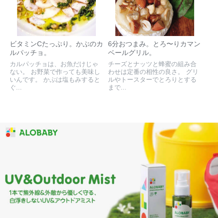
ビタミンCたっぷり。かぶのカ
6分おつまみ。とろ〜りカマン
ルパッチョ。
ベールグリル。
カルパッチョは、お魚だけじゃ
チーズとナッツと蜂蜜の組み合
ない。 お野菜で作っても美味し
わせは定番の相性の良さ。 グリ
いんです。 かぶは塩もみすると
ルやトースターでとろりとする
ぐ...
まで...