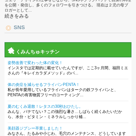
を公開・発信し、多くのフォロワーを引きつける。 現在は２児の母ブ
ロガーとして...
続きをみる
SNS
くみんちゅキッチン
姿勢改善で変わった体の変化！
インスタでは定期的に載せていたんですが、ここ3ヶ月間、福田ミエ
さんの『キレイカラダメソッド』のパ...
体の炎症を減らせるフライパンPENTA！
私が長年愛用しているフライパンはタークの鉄フライパンと、
PENTAの有害物質フリーのコーティング...
夏のむくみ退散！レタスの30秒おひたし。
みんな、バテてない？この強烈な暑さ…しばらく続くみたいだか
ら、水分・ビタミン・ミネラルしっかり補...
美顔器ジプシー卒業しました！
みなさん、たるみや小じわ、毛穴のメンテナンス、どうしています