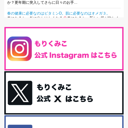
か？更年期に突入してさらに日々のお手...
春の健康に必要なのはビタミンD。肌に必要なのはオメガ３。
春になると、外に出かけたくなる
春になると、新しい服が欲しく
なる。春になると、新しい自分になりた...
とにもかくにも現代人に足りないのは水溶性食物繊維！
最近、グラノーラ迷子になっていた私です。が、と〜〜〜っても美
味しくて栄養たっぷりのグラノーラを発...
腸活は「食事」だけだと思っていませんか？私の腸活完全版！
腸内環境を整えることは、健康維持の中でいっちばん大事！だと私
は思っています。 ヒトの免...
iHerb特大セール終了間近！みんな何買う？
最近お風呂上がりの炭酸水をシリカシリカにしているんだけど確か
に髪と爪が丈夫になった気がする。炭酸...
体に優しい、私のふるさと納税５選。
今回は、最近毎回定期的に購入している「楽天ふるさと納税」の返
礼品トップ５を紹介します。今までいろ...
更年期を穏やかに乗りきるために今できる５つのこと。
アラフィフからの体と心の整え方。 私も気づけばアラフィフ、これ
といった更年期症状はまだ...